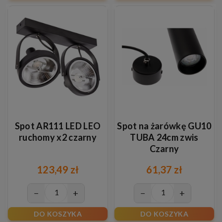
Spot AR111 LED LEO
Spot na żarówkę GU10
ruchomy x2 czarny
TUBA 24cm zwis
Czarny
123,49 zł
61,37 zł
−
+
−
+
DO KOSZYKA
DO KOSZYKA