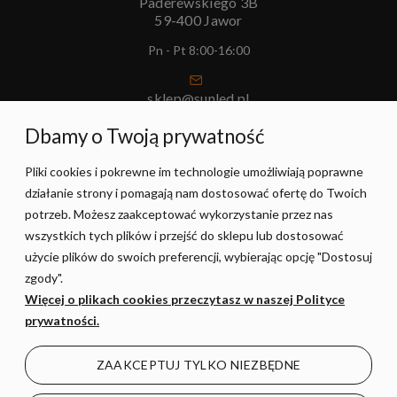
Paderewskiego 3B
59-400 Jawor
Pn - Pt 8:00-16:00
sklep@sunled.pl
+48 690 128 561
Dbamy o Twoją prywatność
Pliki cookies i pokrewne im technologie umożliwiają poprawne
POMOC
działanie strony i pomagają nam dostosować ofertę do Twoich
potrzeb. Możesz zaakceptować wykorzystanie przez nas
MOJE KONTO
wszystkich tych plików i przejść do sklepu lub dostosować
użycie plików do swoich preferencji, wybierając opcję "Dostosuj
zgody".
PŁATNOŚCI I DOSTAWA
Więcej o plikach cookies przeczytasz w naszej Polityce
prywatności.
INFORMACJE
ZAAKCEPTUJ TYLKO NIEZBĘDNE
O NAS