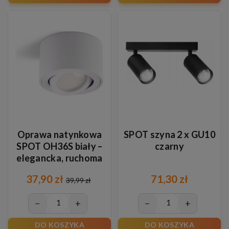
Oprawa natynkowa
SPOT szyna 2 x GU10
SPOT OH36S biały –
czarny
elegancka, ruchoma
oprawa sufitowa
37,90 zł
71,30 zł
39,99 zł
−
+
−
+
DO KOSZYKA
DO KOSZYKA