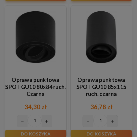
Oprawa punktowa
Oprawa punktowa
SPOT GU10 80x84 ruch.
SPOT GU10 85x115
Czarna
ruch. czarna
34,30 zł
36,78 zł
−
+
−
+
DO KOSZYKA
DO KOSZYKA