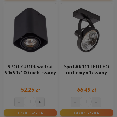
SPOT GU10 kwadrat
Spot AR111 LED LEO
90x90x100 ruch. czarny
ruchomy x1 czarny
52,25 zł
66,49 zł
−
+
−
+
DO KOSZYKA
DO KOSZYKA