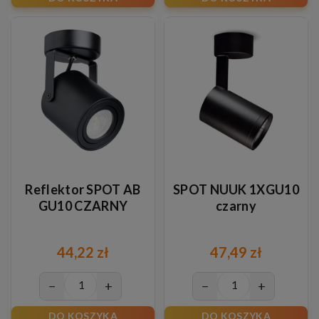
Reflektor SPOT AB
SPOT NUUK 1XGU10
GU10 CZARNY
czarny
44,22 zł
47,49 zł
−
+
−
+
DO KOSZYKA
DO KOSZYKA