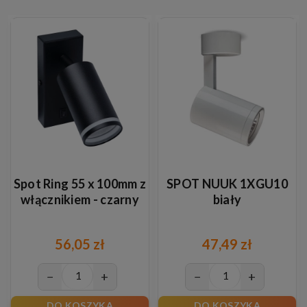
Spot Ring 55 x 100mm z
SPOT NUUK 1XGU10
włącznikiem - czarny
biały
56,05 zł
47,49 zł
−
+
−
+
DO KOSZYKA
DO KOSZYKA