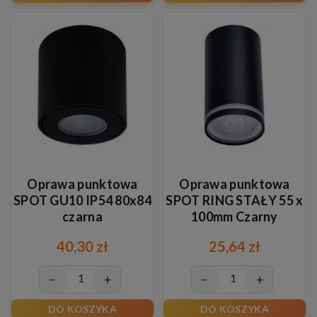
Oprawa punktowa
Oprawa punktowa
SPOT GU10 IP54 80x84
SPOT RING STAŁY 55 x
czarna
100mm Czarny
40,30 zł
25,64 zł
−
+
−
+
DO KOSZYKA
DO KOSZYKA