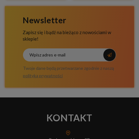
Newsletter
Zapisz się i bądź na bieżąco z nowościami w
sklepie!
Twoje dane będą przetwarzane zgodnie z naszą
polityką prywatności
KONTAKT