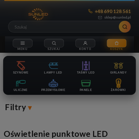
+48 690 128 561
sklep@sunled.pl
SZYNOWE
LAMPY LED
TAŚMY LED
GIRLANDY
ULICZNE
PRZEMYSŁOWE
PANELE
ŻARÓWKI
Filtry
Oświetlenie punktowe LED