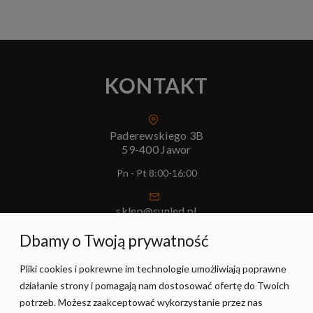
KONTAKT
Paderewskiego 3B
59-400 Jawor
Pn - Pt 8:00-16:00
sklep@sunled.pl
+48 690 128 561
Dbamy o Twoją prywatność
Pliki cookies i pokrewne im technologie umożliwiają poprawne
POMOC
działanie strony i pomagają nam dostosować ofertę do Twoich
potrzeb. Możesz zaakceptować wykorzystanie przez nas