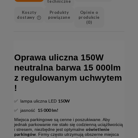
techniczne
Koszty
Produkty
Opinie o
dostawy
powiązane
produkcie
(0)
Cena nie zawiera ewentualnych
kosztów płatności
Oprawa uliczna 150W
neutralna barwa 15 000lm
z regulowanym uchwytem
!
150W
✅ lampa uliczna LED
15 000 lm!
✅ jasność
Miejsca parkingowe są cenne i poszukiwane. Aby
jednak parkowanie nie stało się codzienną uciążliwością
oświetlenie
i stresem, niezbędne jest optymalne
parkingów
. Firmy często utrzymują obszerne miejsca