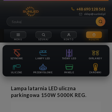
+48 690 128 561
sklep@sunled.pl
SZYNOWE
LAMPY LED
TAŚMY LED
GIRLANDY
ULICZNE
PRZEMYSŁOWE
PANELE
ŻARÓWKI
Lampa latarnia LED uliczna
parkingowa 150W 5000K REG.