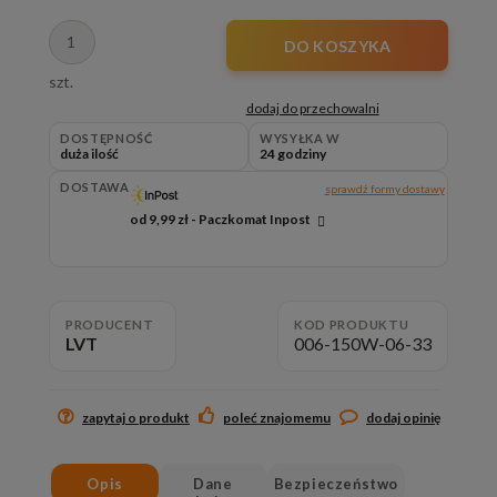
DO KOSZYKA
szt.
dodaj do przechowalni
DOSTĘPNOŚĆ
WYSYŁKA W
duża ilość
24 godziny
DOSTAWA
sprawdź formy dostawy
od 9,99 zł
- Paczkomat Inpost
Cena nie zawiera ewentualnych kosztów płatności
PRODUCENT
KOD PRODUKTU
LVT
006-150W-06-33
zapytaj o produkt
poleć znajomemu
dodaj opinię
Opis
Dane
Bezpieczeństwo