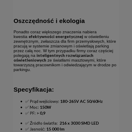
Oszczędność i ekologia
Ponadto coraz większego znaczenia nabiera
efektywności energetycznej
kwestia
w oświetleniu
zewnętrznym, zwłaszcza dla firm przemysłowych, które
pracują w systemie zmianowym i oświetlają parking
przez całą noc. W tym przypadku firmy coraz częściej
inteligentnych rozwiązaniach
polegają na
oświetleniowych
ze światłami masztowymi, które
towarzyszą pracownikom i odwiedzającym w drodze po
parkingu.
Specyfikacja:
✅ Prąd wejściowy:
180-265V AC 50/60Hz
✅ Moc:
150W
✅ PF:
> 0,9
✅ Źródło światła:
216 x 3030 SMD LED
✅ Jasność:
15 000 lm