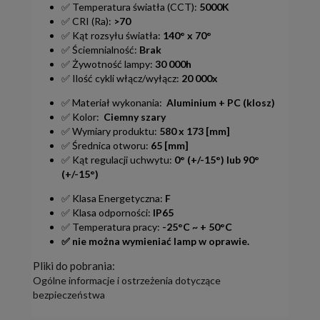
✅ Temperatura światła (CCT):
5000K
✅ CRI (Ra):
>70
✅ Kąt rozsyłu światła:
140° x 70°
✅ Ściemnialność:
Brak
✅ Żywotność lampy:
30 000h
✅ Ilość cykli włącz/wyłącz:
20 000x
✅ Materiał wykonania:
Aluminium + PC (klosz)
✅ Kolor:
Ciemny szary
✅ Wymiary produktu:
580 x 173 [mm]
✅ Średnica otworu:
65 [mm]
✅ Kąt regulacji uchwytu:
0° (+/-15°) lub 90°
(+/-15°)
✅ Klasa Energetyczna:
F
✅ Klasa odporności:
IP65
✅ Temperatura pracy:
-25°C ~ + 50°C
✅ nie można wymieniać lamp w oprawie.
Pliki do pobrania:
Ogólne informacje i ostrzeżenia dotyczące
bezpieczeństwa