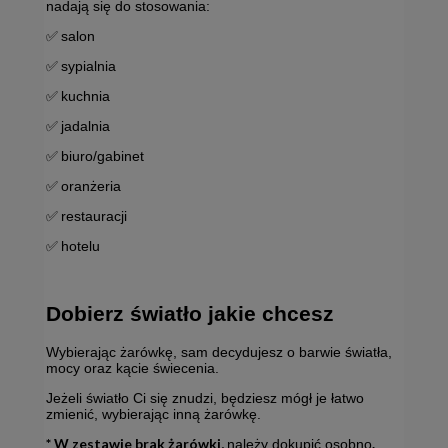
nadają się do stosowania:
✅
salon
✅
sypialnia
✅
kuchnia
✅
jadalnia
✅
biuro/gabinet
✅
oranżeria
✅
restauracji
✅
hotelu
Dobierz światło jakie chcesz
Wybierając żarówkę, sam decydujesz o barwie światła,
mocy oraz kącie świecenia.
Jeżeli światło Ci się znudzi, będziesz mógł je łatwo
zmienić, wybierając inną żarówkę.
* W zestawie brak żarówki,
.
należy dokupić osobno