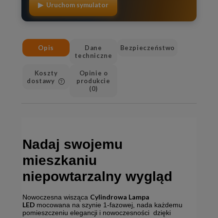
▶ Uruchom symulator
Opis
Dane
Bezpieczeństwo
techniczne
Koszty
Opinie o
dostawy
produkcie
(0)
Cena nie zawiera ewentualnych
kosztów płatności
Nadaj swojemu
mieszkaniu
niepowtarzalny wygląd
Cylindrowa Lampa
Nowoczesna wisząca
LED
mocowana na szynie 1-fazowej, nada każdemu
pomieszczeniu elegancji i nowoczesności dzięki