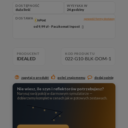
DOSTĘPNOŚĆ
WYSYŁKA W
duża ilość
24 godziny
DOSTAWA
sprawdź formy dostawy
od 9,99 zł
- Paczkomat Inpost
Cena nie zawiera ewentualnych kosztów płatności
PRODUCENT
KOD PRODUKTU
IDEALED
022-G10-BLK-DOM-1
zapytaj o produkt
poleć znajomemu
dodaj opinię
Nie wiesz, ile szyn i reflektorów potrzebujesz?
Narysuj swój pokój w darmowym symulatorze —
dobierzemy komplet w cenach jak w gotowych zestawach.