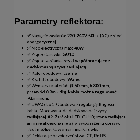
Parametry reflektora:
✅
Napięcie zasilania:
220-240V 50Hz (AC) z sieci
energetycznej
✅
Moc elektryczna max:
40W
✅ Złącze żarówki:
GU10
✅ Złącze zasilania:
styki współpracujące z
dedykowaną szyną zasilającą
✅ Kolor obudowy:
czarna
✅ Kształt obudowy:
Walec
✅ Wymiary i materiał:
Ø 60 mm, h 300 mm,
przewód 0,9m - dłg. kabla można regulować,
Aluminium
.
✅ UWAGI:
#1
Obudowa z regulacją długości
kabla. Mocowana do dedykowanej szyny
zasilającej.
#2
Żarówka LED GU10; szyna zasilająca
ani inne akcesoria nie są w wyposażeniu oprawy.
Jest możliwość wymieniania żarówki.
✅ Deklaracje bezpieczeństwa:
CE, RoHS