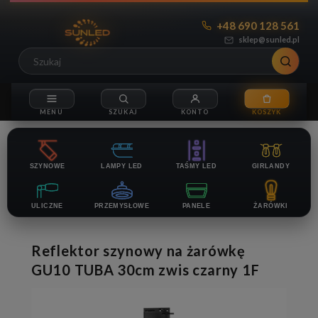
+48 690 128 561
sklep@sunled.pl
SZYNOWE
LAMPY LED
TAŚMY LED
GIRLANDY
ULICZNE
PRZEMYSŁOWE
PANELE
ŻARÓWKI
Reflektor szynowy na żarówkę
GU10 TUBA 30cm zwis czarny 1F