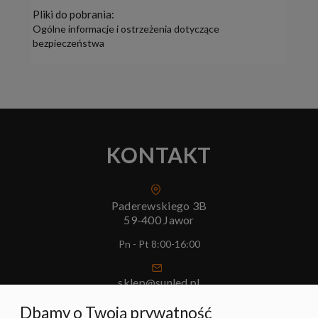
Pliki do pobrania:
Ogólne informacje i ostrzeżenia dotyczące
bezpieczeństwa
KONTAKT
Paderewskiego 3B
59-400 Jawor
Pn - Pt 8:00-16:00
sklep@sunled.pl
+48 690 128 561
Dbamy o Twoją prywatność