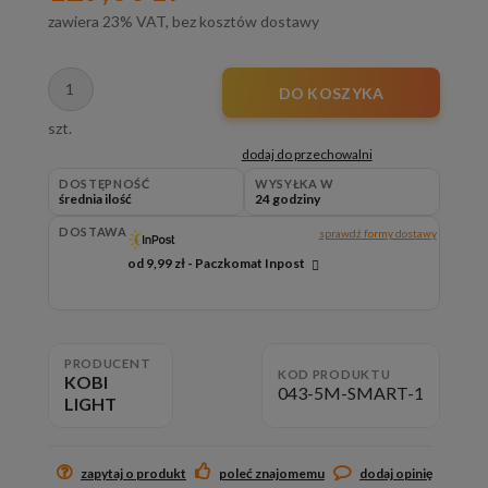
zawiera 23% VAT, bez kosztów dostawy
DO KOSZYKA
szt.
dodaj do przechowalni
DOSTĘPNOŚĆ
WYSYŁKA W
średnia ilość
24 godziny
DOSTAWA
sprawdź formy dostawy
od 9,99 zł
- Paczkomat Inpost
Cena nie zawiera ewentualnych kosztów płatności
PRODUCENT
KOD PRODUKTU
KOBI
043-5M-SMART-1
LIGHT
zapytaj o produkt
poleć znajomemu
dodaj opinię