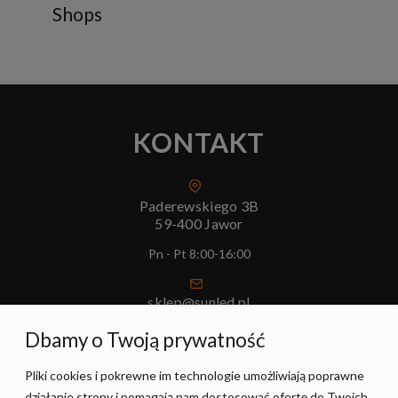
Shops
KONTAKT
Paderewskiego 3B
59-400 Jawor
Pn - Pt 8:00-16:00
sklep@sunled.pl
+48 690 128 561
Dbamy o Twoją prywatność
Pliki cookies i pokrewne im technologie umożliwiają poprawne
POMOC
działanie strony i pomagają nam dostosować ofertę do Twoich