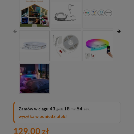
43
18
53
Zamów w ciągu:
wysyłka w poniedziałek!
129,00 zł