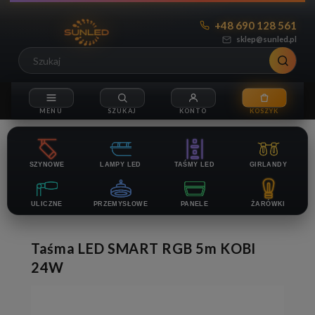
+48 690 128 561
sklep@sunled.pl
SZYNOWE
LAMPY LED
TAŚMY LED
GIRLANDY
ULICZNE
PRZEMYSŁOWE
PANELE
ŻARÓWKI
Taśma LED SMART RGB 5m KOBI
24W