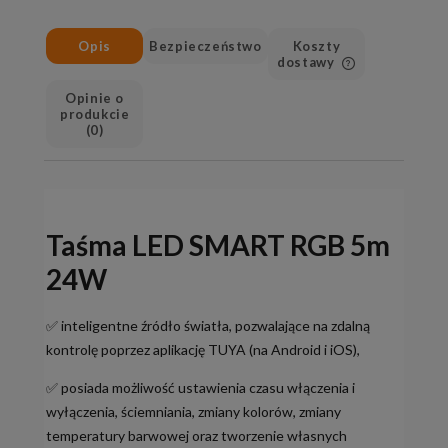
Opis
Bezpieczeństwo
Koszty
dostawy
Cena nie zawiera ewen
Opinie o
kosztów płatności
produkcie
(0)
Taśma LED SMART RGB 5m
24W
✅ inteligentne źródło światła, pozwalające na zdalną
kontrolę poprzez aplikację TUYA (na Android i iOS),
✅ posiada możliwość ustawienia czasu włączenia i
wyłączenia, ściemniania, zmiany kolorów, zmiany
temperatury barwowej oraz tworzenie własnych