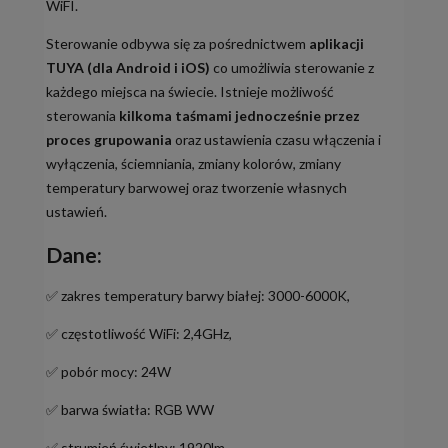
WiFI.
Sterowanie odbywa się za pośrednictwem
aplikacji
TUYA (dla Android i iOS)
co umożliwia sterowanie z
każdego miejsca na świecie. Istnieje możliwość
sterowania
kilkoma taśmami jednocześnie przez
proces grupowania
oraz ustawienia czasu włączenia i
wyłączenia, ściemniania, zmiany kolorów, zmiany
temperatury barwowej oraz tworzenie własnych
ustawień.
Dane:
✅ zakres temperatury barwy białej: 3000-6000K,
✅ częstotliwość WiFi: 2,4GHz,
✅ pobór mocy: 24W
✅ barwa światła: RGB WW
✅ strumień świetlny: 1920lm