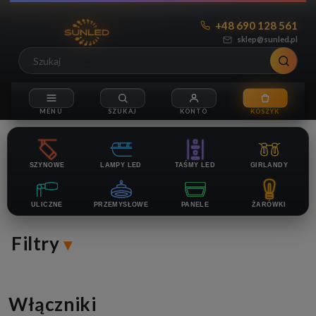
+48 690 128 561
sklep@sunled.pl
SZYNOWE
LAMPY LED
TAŚMY LED
GIRLANDY
ULICZNE
PRZEMYSŁOWE
PANELE
ŻARÓWKI
Filtry
Włączniki