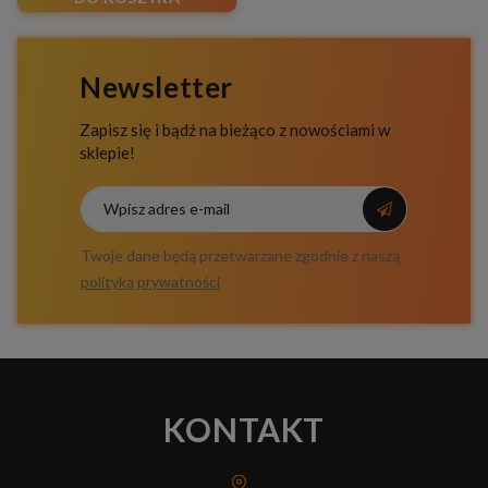
Newsletter
Zapisz się i bądź na bieżąco z nowościami w
sklepie!
Twoje dane będą przetwarzane zgodnie z naszą
polityką prywatności
KONTAKT