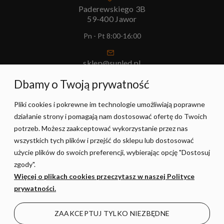
Paderewskiego 3B
59-400 Jawor
Pn - Pt 8:00-16:00
sklep@sunled.pl
+48 690 128 561
Dbamy o Twoją prywatność
Pliki cookies i pokrewne im technologie umożliwiają poprawne
POMOC
działanie strony i pomagają nam dostosować ofertę do Twoich
potrzeb. Możesz zaakceptować wykorzystanie przez nas
MOJE KONTO
wszystkich tych plików i przejść do sklepu lub dostosować
użycie plików do swoich preferencji, wybierając opcję "Dostosuj
zgody".
PŁATNOŚCI I DOSTAWA
Więcej o plikach cookies przeczytasz w naszej Polityce
prywatności.
INFORMACJE
ZAAKCEPTUJ TYLKO NIEZBĘDNE