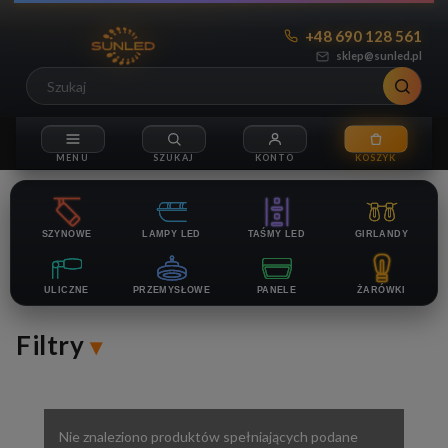
+48 690 128 561
sklep@sunled.pl
SZYNOWE
LAMPY LED
TAŚMY LED
GIRLANDY
ULICZNE
PRZEMYSŁOWE
PANELE
ŻARÓWKI
Filtry
Nie znaleziono produktów spełniających podane