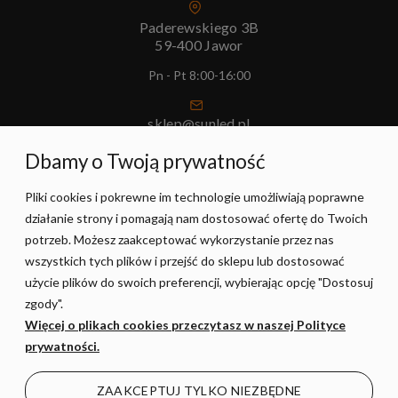
Paderewskiego 3B
59-400 Jawor
Pn - Pt 8:00-16:00
sklep@sunled.pl
+48 690 128 561
Dbamy o Twoją prywatność
Pliki cookies i pokrewne im technologie umożliwiają poprawne
POMOC
działanie strony i pomagają nam dostosować ofertę do Twoich
potrzeb. Możesz zaakceptować wykorzystanie przez nas
MOJE KONTO
wszystkich tych plików i przejść do sklepu lub dostosować
użycie plików do swoich preferencji, wybierając opcję "Dostosuj
zgody".
PŁATNOŚCI I DOSTAWA
Więcej o plikach cookies przeczytasz w naszej Polityce
prywatności.
INFORMACJE
ZAAKCEPTUJ TYLKO NIEZBĘDNE