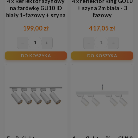
4 x Reflektor szynowy
4 x reflektor Ring GU10
na żarówkę GU10 ID
+ szyna 2m biała - 3
biały 1-fazowy + szyna
fazowy
2m
199,00 zł
417,05 zł
−
+
−
+
DO KOSZYKA
DO KOSZYKA