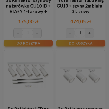
3 x Reflektor szynowy
4 x reflektor Tuba Ring
na żarówkę GU10 ID +
GU10 + szyna 2m biała -
BIAŁY 1-fazowy +
3fazowy
szyna 1m ZŁOTY
175,00 zł
474,05 zł
−
+
−
+
DO KOSZYKA
DO KOSZYKA
5 x Reflektor LED na
3 x Reflektor szynowy