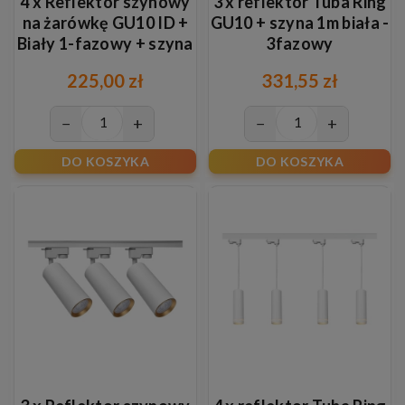
4 x Reflektor szynowy
3 x reflektor Tuba Ring
na żarówkę GU10 ID +
GU10 + szyna 1m biała -
Biały 1-fazowy + szyna
3fazowy
2m ZŁOTY
225,00 zł
331,55 zł
−
+
−
+
DO KOSZYKA
DO KOSZYKA