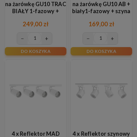
na żarówkę GU10 TRAC
na żarówkę GU10 AB +
BIAŁY 1-fazowy +
biały1-fazowy + szyna
szyna 2m
1m
249,00 zł
169,00 zł
−
+
−
+
DO KOSZYKA
DO KOSZYKA
4 x Reflektor MAD
4 x Reflektor szynowy