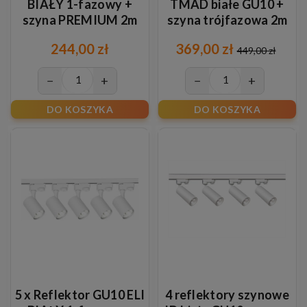
BIAŁY 1-fazowy +
TMAD białe GU10 +
szyna PREMIUM 2m
szyna trójfazowa 2m
BIAŁA
244,00 zł
369,00 zł
449,00 zł
−
+
−
+
DO KOSZYKA
DO KOSZYKA
5 x Reflektor GU10 ELI
4 reflektory szynowe