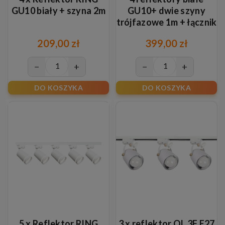
GU10 biały + szyna 2m
GU10+ dwie szyny
trójfazowe 1m + łącznik
środkowy zasilający -
209,00 zł
399,00 zł
TRAC
−
+
−
+
DO KOSZYKA
DO KOSZYKA
5 x Reflektor RING
3 x reflektor OL 3F E27