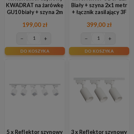
KWADRAT na żarówkę
Biały + szyna 2x1 metr
GU10 biały + szyna 2m
+ łącznik zasilający 3F
199,00 zł
399,00 zł
−
+
−
+
DO KOSZYKA
DO KOSZYKA
5 x Reflektor szynowy
3 x Reflektor szynowy