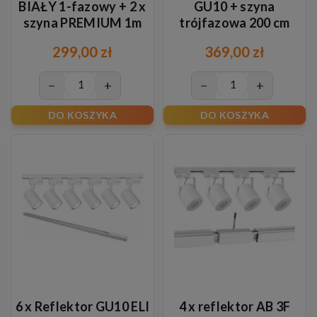
BIAŁY 1-fazowy + 2 x
GU10 + szyna
szyna PREMIUM 1m
trójfazowa 200 cm
BIAŁA
299,00 zł
369,00 zł
−
+
−
+
DO KOSZYKA
DO KOSZYKA
6 x Reflektor GU10 ELI
4 x reflektor AB 3F