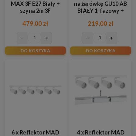
MAX 3F E27 Biały +
na żarówkę GU10 AB
szyna 2m 3F
BIAŁY 1-fazowy +
szyna 2m
479,00 zł
219,00 zł
−
+
−
+
DO KOSZYKA
DO KOSZYKA
6 x Reflektor MAD
4 x Reflektor MAD