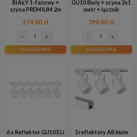
BIAŁY 1-fazowy +
GU10 Biały + szyna 2x1
szyna PREMIUM 2m
metr + łącznik
BIAŁA
zasilający 3F
274,00 zł
399,00 zł
−
+
−
+
DO KOSZYKA
DO KOSZYKA
6 x Reflektor GU10 ELI
3 reflektory AB białe