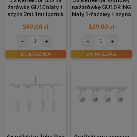
żarówkę GU10 biały +
na żarówkę GU10 RING
szyna 2m+1m+łącznik
biały 1-fazowy + szyna
1m
249,00 zł
159,00 zł
−
+
−
+
DO KOSZYKA
DO KOSZYKA
4 x reflektor Tuba Ring
4 reflektory szynowe