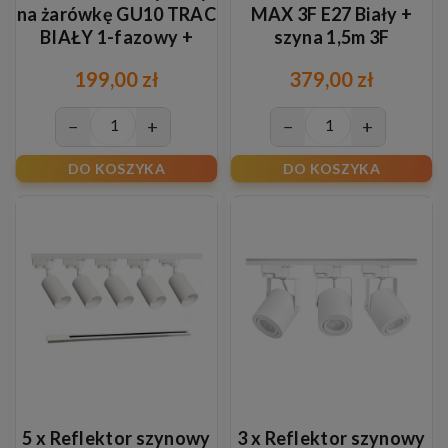
na żarówkę GU10 TRAC
MAX 3F E27 Biały +
BIAŁY 1-fazowy +
szyna 1,5m 3F
szyna 2m
199,00 zł
379,00 zł
−
+
−
+
DO KOSZYKA
DO KOSZYKA
5 x Reflektor szynowy
3 x Reflektor szynowy