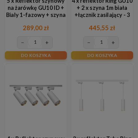
5 x Reflektor szynowy
4 x reflektor Ring GU10
na żarówkę GU10 ID +
+ 2 x szyna 1m biała
Bialy 1-fazowy + szyna
+łącznik zasilający - 3
2m + 1m ZŁOTY
fazowy
289,00 zł
445,55 zł
−
+
−
+
DO KOSZYKA
DO KOSZYKA