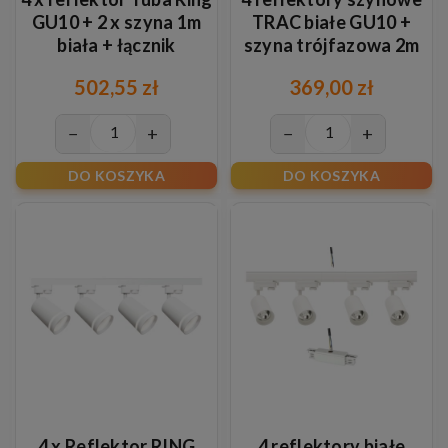
GU10 + 2 x szyna 1m
TRAC białe GU10 +
biała + łącznik
szyna trójfazowa 2m
zasilający środkowy-
502,55 zł
369,00 zł
3fazowe
−
+
−
+
DO KOSZYKA
DO KOSZYKA
4 x Reflektor RING
4 reflektory białe