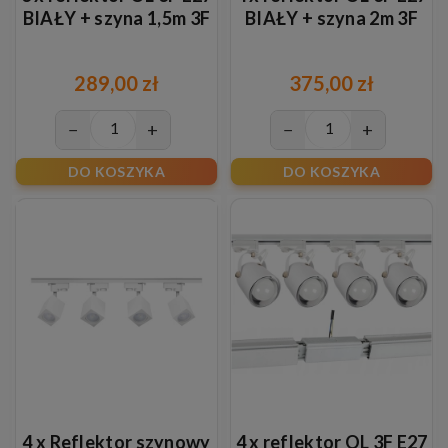
BIAŁY + szyna 1,5m 3F
BIAŁY + szyna 2m 3F
289,00 zł
375,00 zł
−
+
−
+
DO KOSZYKA
DO KOSZYKA
4 x Reflektor szynowy
4 x reflektor OL 3F E27