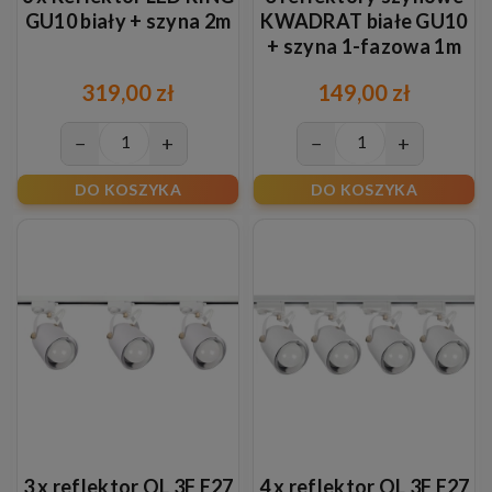
GU10 biały + szyna 2m
KWADRAT białe GU10
+ szyna 1-fazowa 1m
319,00 zł
149,00 zł
−
+
−
+
DO KOSZYKA
DO KOSZYKA
3 x reflektor OL 3F E27
4 x reflektor OL 3F E27