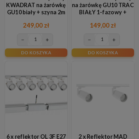
KWADRAT na żarówkę
na żarówkę GU10 TRAC
GU10 biały + szyna 2m
BIAŁY 1-fazowy +
szyna 1m
249,00 zł
149,00 zł
−
+
−
+
DO KOSZYKA
DO KOSZYKA
6 x reflektor OL 3F E27
2 x Reflektor MAD