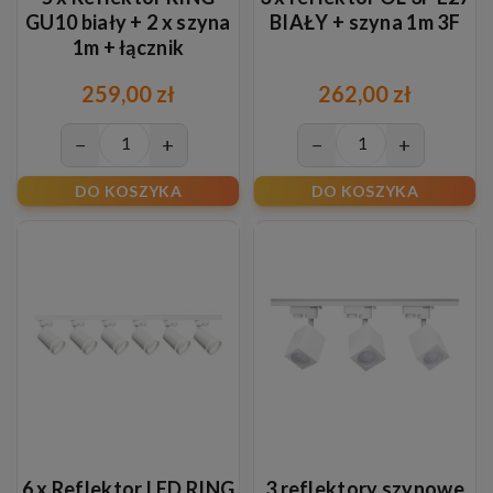
GU10 biały + 2 x szyna
BIAŁY + szyna 1m 3F
1m + łącznik
259,00 zł
262,00 zł
−
+
−
+
DO KOSZYKA
DO KOSZYKA
6 x Reflektor LED RING
3 reflektory szynowe