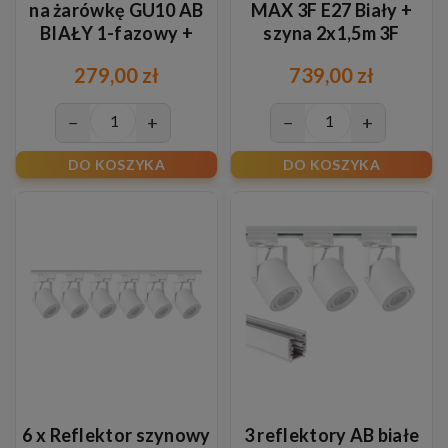
na żarówkę GU10 AB
MAX 3F E27 Biały +
BIAŁY 1-fazowy +
szyna 2x1,5m 3F
szyna 3m
279,00 zł
739,00 zł
−
+
−
+
DO KOSZYKA
DO KOSZYKA
6 x Reflektor szynowy
3 reflektory AB białe