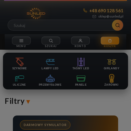
+48 690 128 561
sklep@sunled.pl
SZYNOWE
LAMPY LED
TAŚMY LED
GIRLANDY
ULICZNE
PRZEMYSŁOWE
PANELE
ŻARÓWKI
Filtry
DARMOWY SYMULATOR