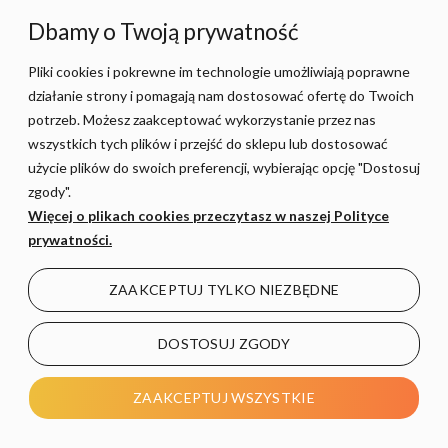
OPTI białe GU10 +
na żarówkę E27 OL
szyna trójfazowa 2m
biały 1-fazowy + szyna
Dbamy o Twoją prywatność
1m
399,00 zł
115,00 zł
Pliki cookies i pokrewne im technologie umożliwiają poprawne
działanie strony i pomagają nam dostosować ofertę do Twoich
−
+
−
+
potrzeb. Możesz zaakceptować wykorzystanie przez nas
wszystkich tych plików i przejść do sklepu lub dostosować
DO KOSZYKA
DO KOSZYKA
użycie plików do swoich preferencji, wybierając opcję "Dostosuj
zgody".
Więcej o plikach cookies przeczytasz w naszej Polityce
prywatności.
ZAAKCEPTUJ TYLKO NIEZBĘDNE
DOSTOSUJ ZGODY
ZAAKCEPTUJ WSZYSTKIE
3 x Reflektor LED ECO
3 x Reflektor LED ECO