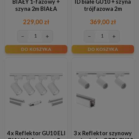
BIAŁY 1-fazowy +
ID białe GU10 + szyna
szyna 2m BIAŁA
trójfazowa 2m
229,00 zł
369,00 zł
−
+
−
+
DO KOSZYKA
DO KOSZYKA
4 x Reflektor GU10 ELI
3 x Reflektor szynowy