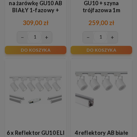
na żarówkę GU10 AB
GU10 + szyna
BIAŁY 1-fazowy +
trójfazowa 1m
szyna 2m
309,00 zł
259,00 zł
−
+
−
+
DO KOSZYKA
DO KOSZYKA
6 x Reflektor GU10 ELI
4 reflektory AB białe