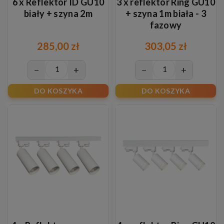
6 x Reflektor ID GU10
3 x reflektor Ring GU10
biały + szyna 2m
+ szyna 1m biała - 3
fazowy
285,00 zł
303,05 zł
−
+
−
+
DO KOSZYKA
DO KOSZYKA