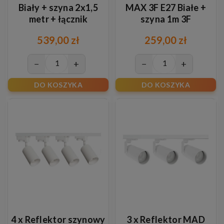
Biały + szyna 2x1,5
MAX 3F E27 Białe +
metr + łącznik
szyna 1m 3F
zasilający 3F
539,00 zł
259,00 zł
−
+
−
+
DO KOSZYKA
DO KOSZYKA
4 x Reflektor szynowy
3 x Reflektor MAD