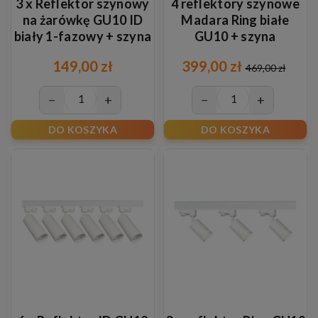
3 x Reflektor szynowy
4 reflektory szynowe
na żarówkę GU10 ID
Madara Ring białe
biały 1-fazowy + szyna
GU10 + szyna
1m
trójfazowa 2m
149,00 zł
399,00 zł
469,00 zł
−
+
−
+
DO KOSZYKA
DO KOSZYKA