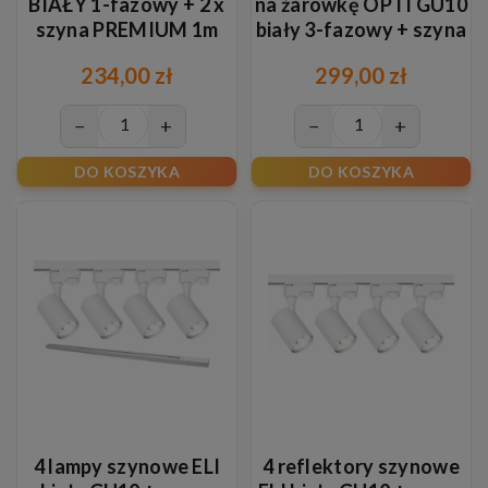
BIAŁY 1-fazowy + 2 x
na żarówkę OPTI GU10
szyna PREMIUM 1m
biały 3-fazowy + szyna
BIAŁA
1m
234,00 zł
299,00 zł
−
+
−
+
DO KOSZYKA
DO KOSZYKA
4 lampy szynowe ELI
4 reflektory szynowe