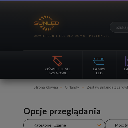
OŚWIETLENIE
LAMPY
T
SZYNOWE
LED
Strona główna
Girlandy
Zestaw girlanda z żarów
Opcje przeglądania
Kategorie: Czarne
Moc: (