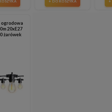
KOSZYKA
DO KOSZYKA
a ogrodowa
10m 20xE27
20 żarówek
anych 1W