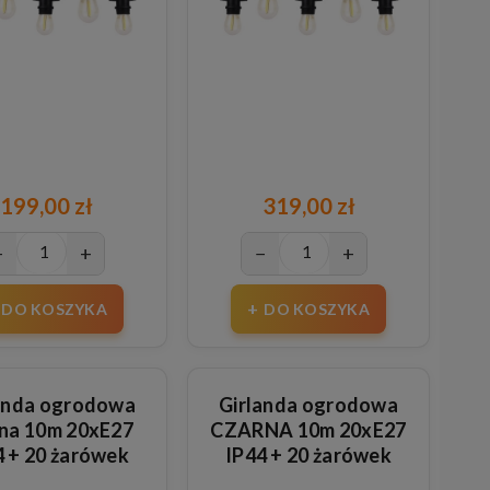
199,00 zł
319,00 zł
−
+
−
+
DO KOSZYKA
DO KOSZYKA
anda ogrodowa
Girlanda ogrodowa
na 10m 20xE27
CZARNA 10m 20xE27
4 + 20 żarówek
IP44 + 20 żarówek
stikowych 1W
szklanych 1W