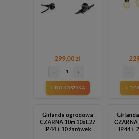
299,00 zł
229
−
+
−
DO KOSZYKA
DO 
Girlanda ogrodowa
Girland
CZARNA 10m 10xE27
CZARNA 
IP44 + 10 żarówek
IP44 + 
plastikowych 1W
plasti