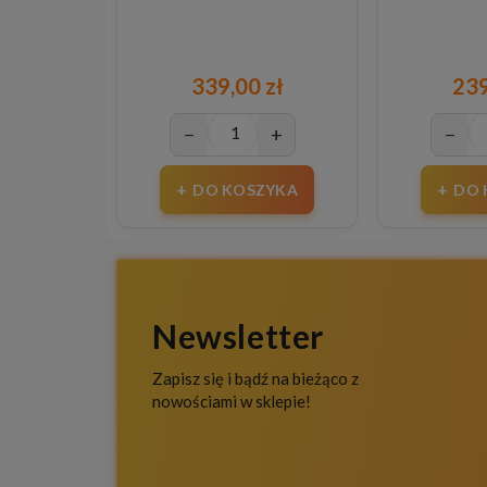
339,00 zł
239
−
+
−
DO KOSZYKA
DO 
Newsletter
Zapisz się i bądź na bieżąco z
nowościami w sklepie!