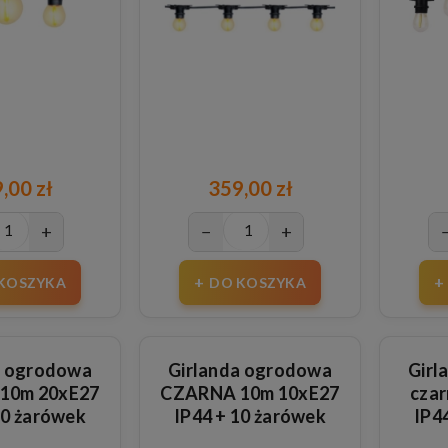
,00 zł
359,00 zł
+
−
+
KOSZYKA
DO KOSZYKA
a ogrodowa
Girlanda ogrodowa
Girl
10m 20xE27
CZARNA 10m 10xE27
czar
20 żarówek
IP44 + 10 żarówek
IP4
kowych 1W
szklanych 1W
pla