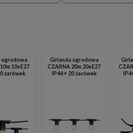
a ogrodowa
Girlanda ogrodowa
Girl
10m 10xE27
CZARNA 20m 20xE27
CZAR
10 żarówek
IP44 + 20 żarówek
IP4
h szklanych
okrągłych szklanych
s
,3W
1,3W