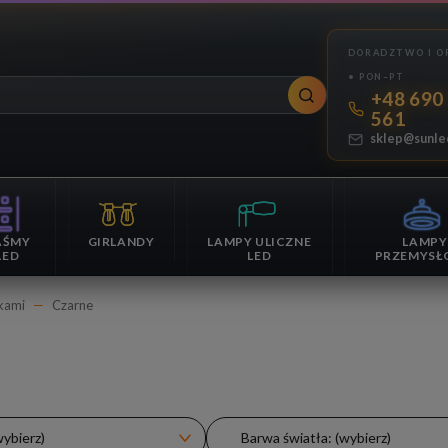
+48 690
561
sklep@sunle
AŚMY
GIRLANDY
LAMPY ULICZNE
LAMPY
LED
LED
PRZEMYSŁ
kami
Czarne
wybierz)
Barwa światła: (wybierz)