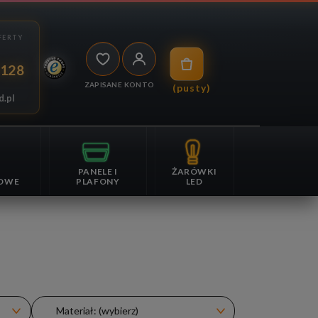
 128
ZAPISANE
KONTO
(pusty)
d.pl
PANELE I
ŻARÓWKI
OWE
PLAFONY
LED
Materiał: (wybierz)