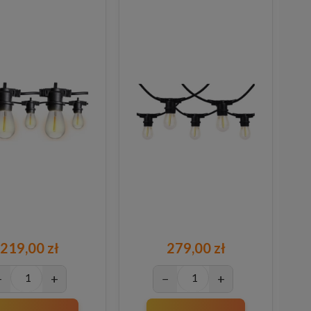
219,00 zł
279,00 zł
−
+
−
+