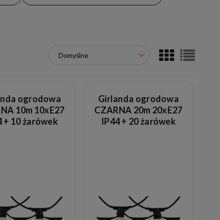
anda ogrodowa
Girlanda ogrodowa
NA 10m 10xE27
CZARNA 20m 20xE27
4 + 10 żarówek
IP44 + 20 żarówek
zklanych 1W
plastikowych 1W