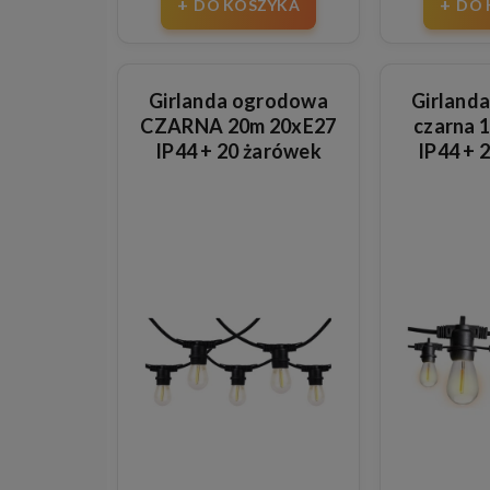
DO KOSZYKA
DO 
Girlanda ogrodowa
Girland
CZARNA 20m 20xE27
czarna 
IP44 + 20 żarówek
IP44 + 
szklanych 1W
szkl