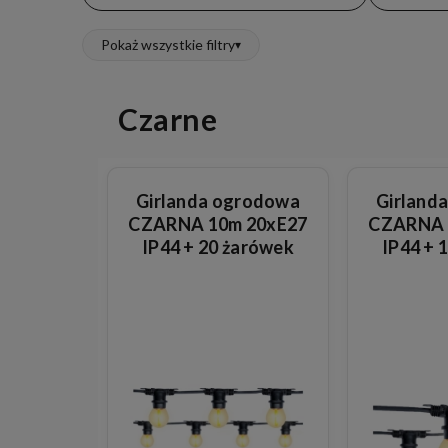
Pokaż wszystkie filtry
▾
Czarne
Girlanda ogrodowa
Girland
CZARNA 10m 20xE27
CZARNA 
IP44 + 20 żarówek
IP44 + 
okrągłych szklanych
okrągłyc
1,3W
1