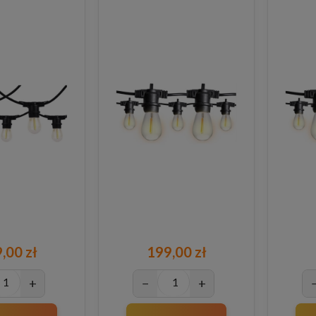
,00 zł
199,00 zł
+
−
+