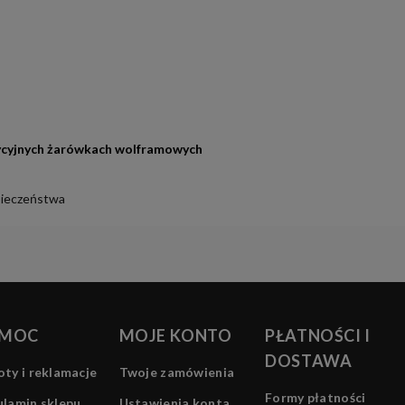
ycyjnych żarówkach wolframowych
pieczeństwa
MOC
MOJE KONTO
PŁATNOŚCI I
DOSTAWA
ty i reklamacje
Twoje zamówienia
Formy płatności
lamin sklepu
Ustawienia konta