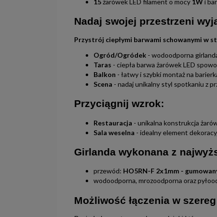
15
żarówek LED filament o mocy
1W
i ba
Nadaj swojej przestrzeni wy
Przystrój ciepłymi barwami schowanymi w st
Ogród/Ogródek
- wodoodporna girlanda 
Taras
- ciepła barwa żarówek LED spowodu
Balkon
- łatwy i szybki montaż na barier
Scena
- nadaj unikalny styl spotkaniu z pr
Przyciągnij wzrok:
Restauracja
- unikalna konstrukcja żaró
Sala weselna
- idealny element dekoracyj
Girlanda wykonana z najwyżs
przewód:
HO5RN-F 2x1mm - gumowan
wodoodporna, mrozoodporna oraz pyłoo
Możliwość łączenia w szereg