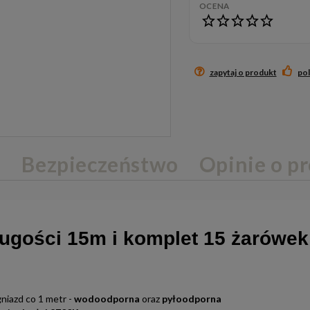
OCENA
zapytaj o produkt
po
e
Bezpieczeństwo
Opinie o pr
długości 15m i komplet 15 żarówe
niazd co 1 metr -
wodoodporna
oraz
pyłoodporna