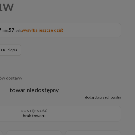
 1W
7
55
wysyłka jeszcze dziś!
0K - ciepła
tów dostawy
towar niedostępny
dodaj do przechowalni
DOSTĘPNOŚĆ
brak towaru