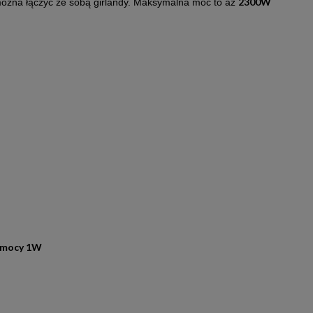
2300W
można łączyć ze sobą girlandy. Maksymalna moc to aż
o mocy 1W