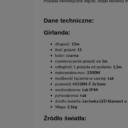
Posiada hermetyczne złącze, dzięki któremu 
Dane techniczne:
Girlanda:
długość:
15m
ilość gniazd:
15
kolor:
czarna
rozmieszczenie gniazd:
co 1m
odległość 1 gniazda od zasilania:
1,5m
maksymalna moc:
2300W
możliwość łączenia w szereg:
tak
przewód:
HO5RN-F 2x1mm
wodoodporna:
tak IP44
pyłoodporna:
tak
źródło światła:
żarówka LED filament 
Waga:
2,1kg
Źródło światła: