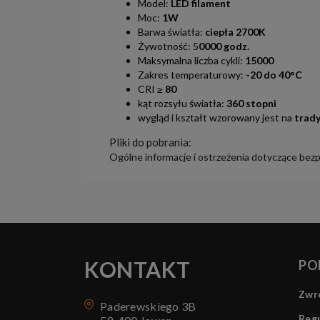
Model:
LED filament
Moc:
1W
Barwa światła:
ciepła 2700K
Żywotność: 5
0000 godz.
Maksymalna liczba cykli:
15000
Zakres temperaturowy:
-20 do 40°C
CRI ≥
80
kąt rozsyłu światła:
360 stopni
wygląd i kształt wzorowany jest na
trad
Pliki do pobrania:
Ogólne informacje i ostrzeżenia dotyczące bez
KONTAKT
PO
Zwro
Paderewskiego 3B
Regu