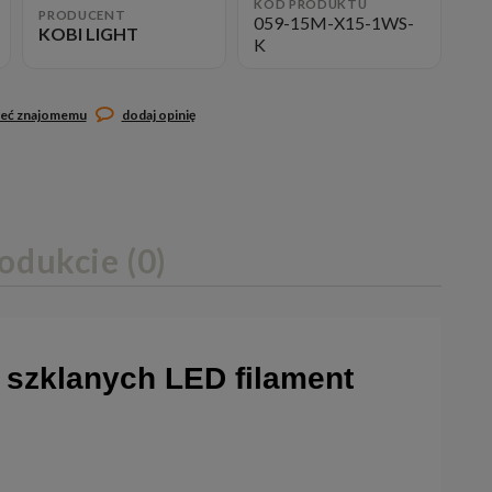
KOD PRODUKTU
PRODUCENT
059-15M-X15-1WS-
KOBI LIGHT
K
leć znajomemu
dodaj opinię
odukcie (0)
k szklanych LED filament