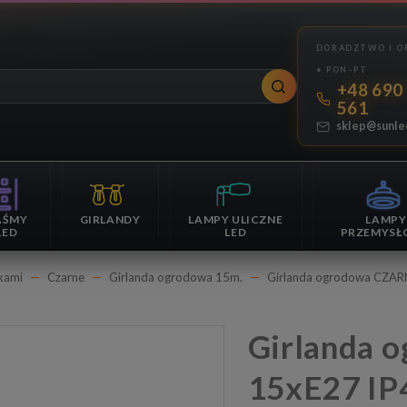
+48 690
561
sklep@sunle
AŚMY
GIRLANDY
LAMPY ULICZNE
LAMPY
LED
LED
PRZEMYSŁ
kami
Czarne
Girlanda ogrodowa 15m.
Girlanda ogrodowa CZAR
Girlanda ogrodowa CZARNA 15m
15xE27 IP