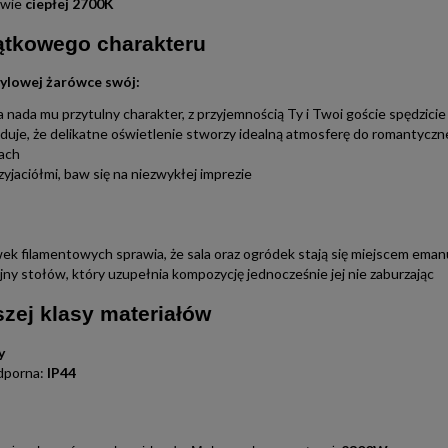
rwie
ciepłej 2700K
jątkowego charakteru
ylowej żarówce swój:
nada mu przytulny charakter, z przyjemnością Ty i Twoi goście spędzicie
je, że delikatne oświetlenie stworzy idealną atmosferę do romantycznej
kach
zyjaciółmi, baw się na niezwykłej imprezie
wek filamentowych sprawia, że sala oraz ogródek stają się miejscem ema
ny stołów, który uzupełnia kompozycję jednocześnie jej nie zaburzając
zej klasy materiałów
y
dporna:
IP44