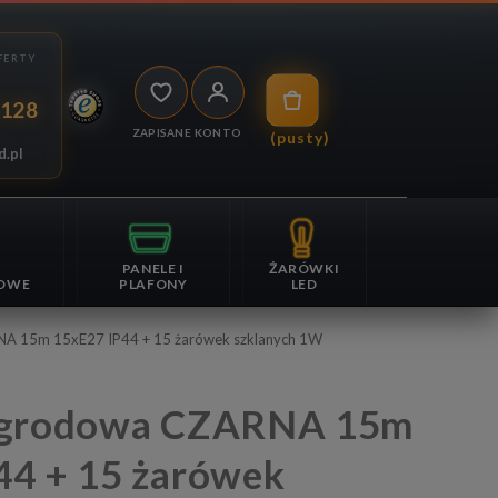
 128
ZAPISANE
KONTO
(pusty)
d.pl
PANELE I
ŻARÓWKI
OWE
PLAFONY
LED
NA 15m 15xE27 IP44 + 15 żarówek szklanych 1W
44 + 15 żarówek