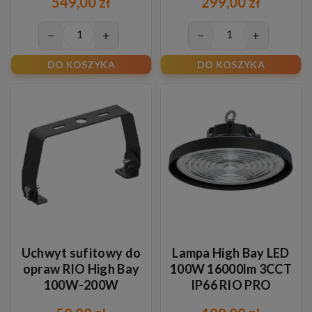
549,00 zł
299,00 zł
−
+
−
+
DO KOSZYKA
DO KOSZYKA
Uchwyt sufitowy do
Lampa High Bay LED
opraw RIO High Bay
100W 16000lm 3CCT
100W-200W
IP66 RIO PRO