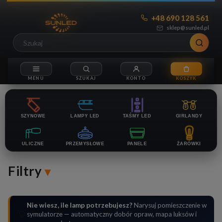
+48 690 128 561
sklep@sunled.pl
SZYNOWE
LAMPY LED
TAŚMY LED
GIRLANDY
ULICZNE
PRZEMYSŁOWE
PANELE
ŻARÓWKI
Filtry
Nie wiesz, ile lamp potrzebujesz?
Narysuj pomieszczenie w
💡
symulatorze — automatyczny dobór opraw, mapa luksów i