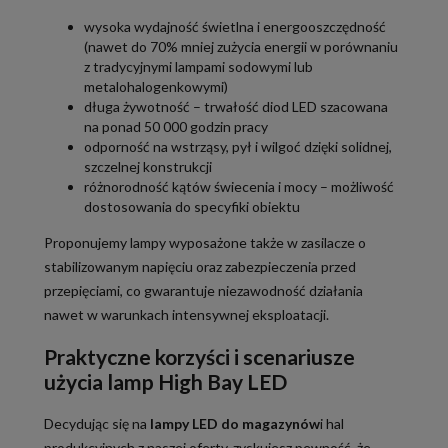
wysoka wydajność świetlna i energooszczędność
(nawet do 70% mniej zużycia energii w porównaniu
z tradycyjnymi lampami sodowymi lub
metalohalogenkowymi)
długa żywotność – trwałość diod LED szacowana
na ponad 50 000 godzin pracy
odporność na wstrząsy, pył i wilgoć dzięki solidnej,
szczelnej konstrukcji
różnorodność kątów świecenia i mocy – możliwość
dostosowania do specyfiki obiektu
Proponujemy lampy wyposażone także w zasilacze o
stabilizowanym napięciu oraz zabezpieczenia przed
przepięciami, co gwarantuje niezawodność działania
nawet w warunkach intensywnej eksploatacji.
Praktyczne korzyści i scenariusze
użycia lamp High Bay LED
Decydując się na
lampy LED do magazynów
i hal
produkcyjnych z naszej oferty, zyskujesz pewność, że