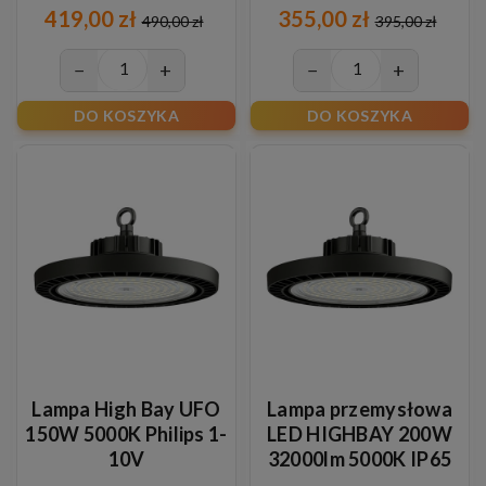
419,00 zł
355,00 zł
490,00 zł
395,00 zł
−
+
−
+
DO KOSZYKA
DO KOSZYKA
Lampa High Bay UFO
Lampa przemysłowa
150W 5000K Philips 1-
LED HIGHBAY 200W
10V
32000lm 5000K IP65
IK08 z diodami Philips