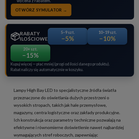
wycena z rabatem.
OTWÓRZ SYMULATOR →
5–9 szt.
10–19 szt.
RABATY
📦
−5%
−10%
ILOŚCIOWE
20+ szt.
−15%
Kupuj więcej — płać mniej (progi od ilości danego produktu).
Rabat naliczy się automatycznie w koszyku.
Lampy High Bay LED to specjalistyczne źródła światła
przeznaczone do oświetlania dużych przestrzeni o
wysokich stropach, takich jak hale przemysłowe,
magazyny, centra logistyczne oraz zakłady produkcyjne.
Ich konstrukcja oraz parametry techniczne pozwalają na
efektywne i równomierne doświetlenie nawet najbardziej
wymagających stref roboczych, zapewniając