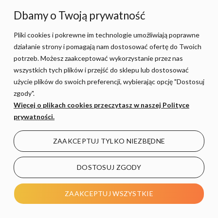
Dbamy o Twoją prywatność
KONTAKT
Pliki cookies i pokrewne im technologie umożliwiają poprawne
działanie strony i pomagają nam dostosować ofertę do Twoich
potrzeb. Możesz zaakceptować wykorzystanie przez nas
Paderewskiego 3B
wszystkich tych plików i przejść do sklepu lub dostosować
59-400 Jawor
użycie plików do swoich preferencji, wybierając opcję "Dostosuj
Pn - Pt 8:00-16:00
zgody".
Więcej o plikach cookies przeczytasz w naszej Polityce
sklep@sunled.pl
prywatności.
+48 690 128 561
ZAAKCEPTUJ TYLKO NIEZBĘDNE
POMOC
DOSTOSUJ ZGODY
MOJE KONTO
ZAAKCEPTUJ WSZYSTKIE
PŁATNOŚCI I DOSTAWA