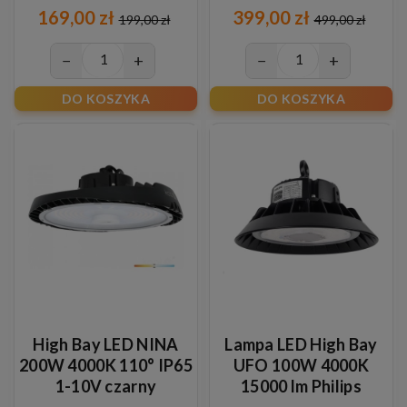
169,00 zł
399,00 zł
199,00 zł
499,00 zł
−
+
−
+
DO KOSZYKA
DO KOSZYKA
High Bay LED NINA
Lampa LED High Bay
200W 4000K 110° IP65
UFO 100W 4000K
1-10V czarny
15000 lm Philips
Xitanium