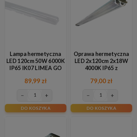
Lampa hermetyczna
Oprawa hermetyczna
LED 120cm 50W 6000K
LED 2x120cm 2x18W
IP65 IK07 LIMEA GO
4000K IP65 z
odbłyśnikiem
89,99 zł
79,00 zł
−
+
−
+
DO KOSZYKA
DO KOSZYKA