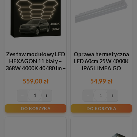
Zestaw modułowy LED
Oprawa hermetyczna
HEXAGON 11 biały –
LED 60cm 25W 4000K
368W 4000K 40480 lm –
IP65 LIMEA GO
oświetlenie plaster
559,00 zł
54,99 zł
miodu
−
+
−
+
DO KOSZYKA
DO KOSZYKA