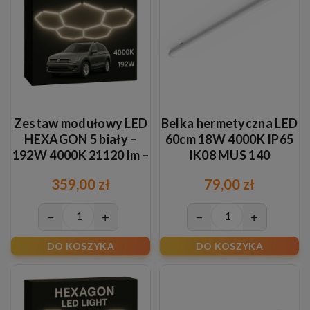
Zestaw modułowy LED
Belka hermetyczna LED
HEXAGON 5 biały –
60cm 18W 4000K IP65
192W 4000K 21120 lm –
IK08 MUS 140
oświetlenie plaster
359,00 zł
79,00 zł
miodu
−
+
−
+
DO KOSZYKA
DO KOSZYKA