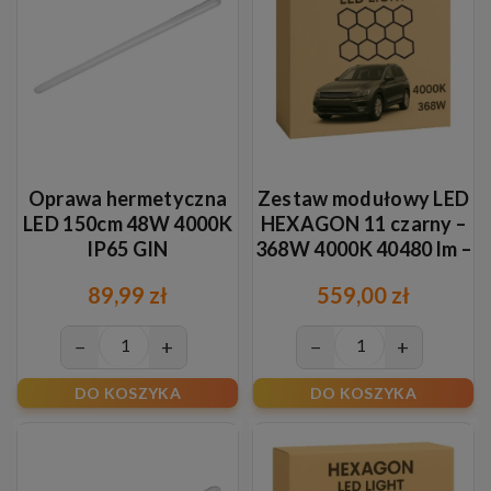
Oprawa hermetyczna
Zestaw modułowy LED
LED 150cm 48W 4000K
HEXAGON 11 czarny –
IP65 GIN
368W 4000K 40480 lm –
oświetlenie plaster
89,99 zł
559,00 zł
miodu
−
+
−
+
DO KOSZYKA
DO KOSZYKA