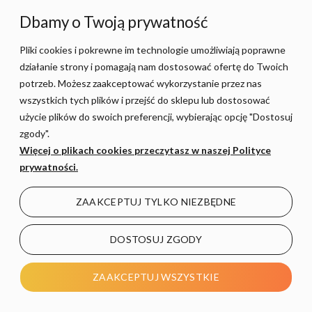
Dbamy o Twoją prywatność
Oświetlenie garażu LED - łatwe w instalacji i
Pliki cookies i pokrewne im technologie umożliwiają poprawne
użytkowaniu
działanie strony i pomagają nam dostosować ofertę do Twoich
Oświetlenie garażu LED z naszej oferty charakteryzuje
potrzeb. Możesz zaakceptować wykorzystanie przez nas
się również prostą instalacją.
Dzięki nowoczesnym
wszystkich tych plików i przejść do sklepu lub dostosować
technologiom montaż lamp LED jest szybki i nie wymaga
użycie plików do swoich preferencji, wybierając opcję "Dostosuj
specjalistycznych umiejętności.
Lampy do garażu LED są
zgody".
u nas dostępne w różnych wersjach, co pozwala na
Więcej o plikach cookies przeczytasz w naszej Polityce
łatwe dopasowanie ich do każdej przestrzeni.
prywatności.
Niezależnie od tego, czy chcesz zamontować lampę na
suficie, na ścianie czy w formie reflektora, z pewnością
ZAAKCEPTUJ TYLKO NIEZBĘDNE
znajdziesz odpowiednią opcję.
Dlaczego warto wybrać nasze lampy
DOSTOSUJ ZGODY
LED do garażu?
ZAAKCEPTUJ WSZYSTKIE
Nasza oferta oświetlenia garażu LED to gwarancja jakości i
nowoczesności.
Lampy LED do garażu, które oferujemy,