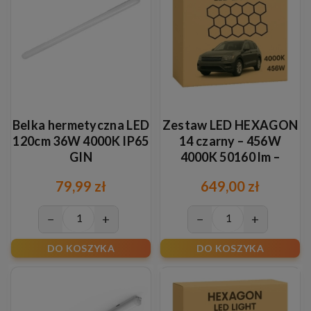
Belka hermetyczna LED
Zestaw LED HEXAGON
120cm 36W 4000K IP65
14 czarny – 456W
GIN
4000K 50160 lm –
oświetlenie plaster
79,99 zł
649,00 zł
miodu
−
+
−
+
DO KOSZYKA
DO KOSZYKA