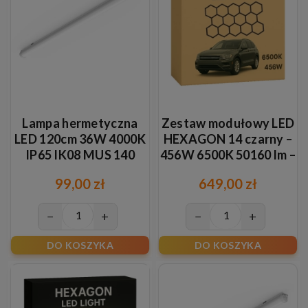
Lampa hermetyczna
Zestaw modułowy LED
LED 120cm 36W 4000K
HEXAGON 14 czarny –
IP65 IK08 MUS 140
456W 6500K 50160 lm –
oświetlenie plaster
99,00 zł
649,00 zł
miodu
−
+
−
+
DO KOSZYKA
DO KOSZYKA