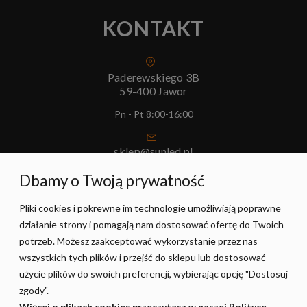
KONTAKT
Paderewskiego 3B
59-400 Jawor
Pn - Pt 8:00-16:00
sklep@sunled.pl
+48 690 128 561
Dbamy o Twoją prywatność
Pliki cookies i pokrewne im technologie umożliwiają poprawne
POMOC
działanie strony i pomagają nam dostosować ofertę do Twoich
potrzeb. Możesz zaakceptować wykorzystanie przez nas
MOJE KONTO
wszystkich tych plików i przejść do sklepu lub dostosować
użycie plików do swoich preferencji, wybierając opcję "Dostosuj
zgody".
PŁATNOŚCI I DOSTAWA
Więcej o plikach cookies przeczytasz w naszej Polityce