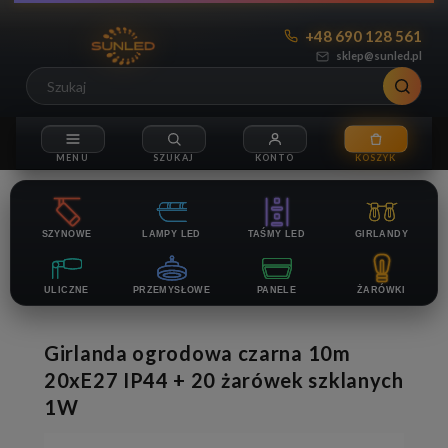
+48 690 128 561
sklep@sunled.pl
SZYNOWE
LAMPY LED
TAŚMY LED
GIRLANDY
ULICZNE
PRZEMYSŁOWE
PANELE
ŻARÓWKI
Girlanda ogrodowa czarna 10m
20xE27 IP44 + 20 żarówek szklanych
1W