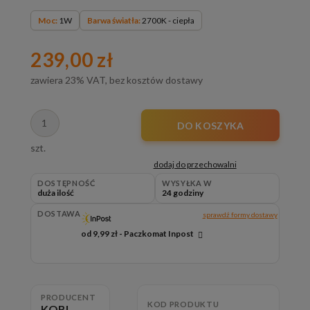
Moc:
1W
Barwa światła:
2700K - ciepła
239,00 zł
zawiera 23% VAT, bez kosztów dostawy
DO KOSZYKA
szt.
dodaj do przechowalni
DOSTĘPNOŚĆ
WYSYŁKA W
duża ilość
24 godziny
DOSTAWA
sprawdź formy dostawy
od 9,99 zł
- Paczkomat Inpost
Cena nie zawiera ewentualnych kosztów płatności
PRODUCENT
KOD PRODUKTU
KOBI