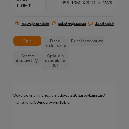
059-10M-X20-BLK-1WS
LIGHT
zapytaj o produkt
poleć znajomemu
dodaj opinię
Opis
Dane
Bezpieczeństwo
techniczne
Koszty
Opinie o
dostawy
produkcie
(0)
Cena nie zawiera ewentualnych
kosztów płatności
Dekoracyjna girlanda ogrodowa z 20 żarówkami LED
filament na 10-metrowym kablu