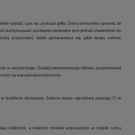
lnie spędzić czas np. podczas grilla. Dobra atmosfera sprawia, że
y móc kontynuować spotkania niezbędne jest jednak oświetlenie do
kę przestrzeni. Jeżeli zastanawiasz się, jakie lampy wybrać
akże w naszym kraju. Dodają niesamowitego klimatu przydomowej
orność na warunki atmosferyczne.
dzy w budżecie domowym.
Solarne lampy ogrodowe
pomogą Ci w
lają roślinność, a niektóre modele wyposażone w czujnik ruchu