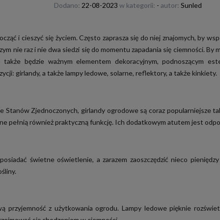
Dodano:
22-08-2023
w kategorii:
-
autor:
Sunled
ąć i cieszyć się życiem. Często zaprasza się do niej znajomych, by wspó
zym nie raz i nie dwa siedzi się do momentu zapadania się ciemności. B
 a także będzie ważnym elementem dekoracyjnym, podnoszącym estety
i: girlandy, a także lampy ledowe, solarne, reflektory, a także kinkiety.
ze Stanów Zjednoczonych,
girlandy ogrodowe
są coraz popularniejsze t
one pełnią również praktyczną funkcję. Ich dodatkowym atutem jest odp
y posiadać świetne oświetlenie, a zarazem zaoszczędzić nieco pienię
śliny.
iwą przyjemność z użytkowania ogrodu.
Lampy ledowe
pięknie rozświet
 przejmować się chodzeniem w ciemności,