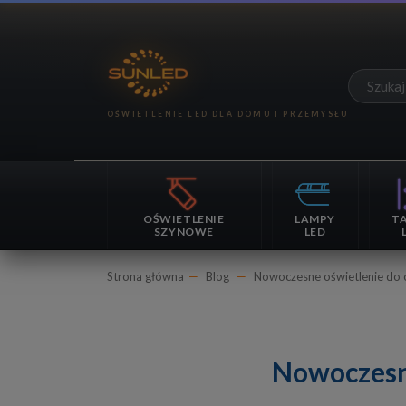
OŚWIETLENIE
LAMPY
T
SZYNOWE
LED
Strona główna
Blog
Nowoczesne oświetlenie do
Nowoczesn