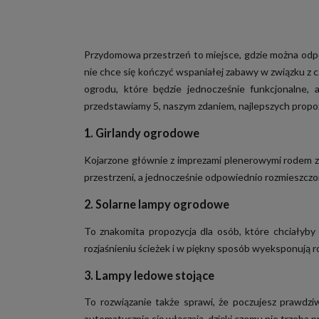
Przydomowa przestrzeń to miejsce, gdzie można odpocz
nie chce się kończyć wspaniałej zabawy w związku z c
ogrodu, które będzie jednocześnie funkcjonalne,
przedstawiamy 5, naszym zdaniem, najlepszych propozycj
1. Girlandy ogrodowe
Kojarzone głównie z imprezami plenerowymi rodem 
przestrzeni, a jednocześnie odpowiednio rozmieszcz
2. Solarne lampy ogrodowe
To znakomita propozycja dla osób, które chciałyb
rozjaśnieniu ścieżek i w piękny sposób wyeksponują ro
3. Lampy ledowe stojące
To rozwiązanie także sprawi, że poczujesz prawdz
automatycznie się włączają, dzięki czemu nie trzeba