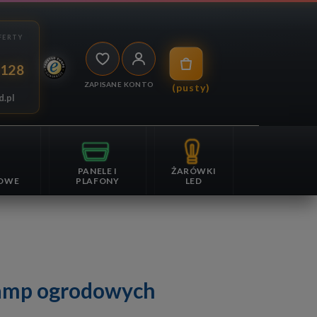
 128
ZAPISANE
KONTO
(pusty)
d.pl
PANELE I
ŻARÓWKI
OWE
PLAFONY
LED
lamp ogrodowych