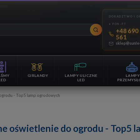
+48 690
561
sklep@sunle
AŚMY
GIRLANDY
LAMPY ULICZNE
LAMPY
LED
LED
PRZEMYSŁ
 ogrodu - Top5 lamp ogrodowych
e oświetlenie do ogrodu - Top5 