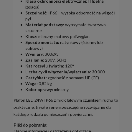
Klasa ochronności elektrycznej:
II (pełna
izolacja)
Szczelność:
IP66 – wysoka odporność na wilgoć i
pył
Materiał podstawy:
wytrzymałe tworzywo
sztuczne
Klosz:
mleczny, matowy poliwęglan
Sposób montażu:
natynkowy (ścienny lub
sufitowy)
Wymiary:
300x93
Zasilanie:
230V, 50Hz
Kąt rozsyłu światła:
120°
Liczba cykli włączenia/wyłączenia:
30 000
Certyfikat:
zgodność z normami UE (CE)
Waga:
0,82 kg
Kolor oprawy:
mleczny
Plafon LED 24W IP66 z mikrofalowym czujnikiem ruchu to
praktyczne, trwałe i energooszczędne rozwiązanie dla
każdego rodzaju pomieszczeń i powierzchni.
Pliki do pobrania:
Ogólne informacje i ostrzeżenia dotyczące