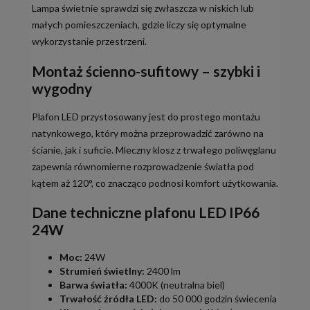
Lampa świetnie sprawdzi się zwłaszcza w niskich lub
małych pomieszczeniach, gdzie liczy się optymalne
wykorzystanie przestrzeni.
Montaż ścienno-sufitowy – szybki i
wygodny
Plafon LED przystosowany jest do prostego montażu
natynkowego, który można przeprowadzić zarówno na
ścianie, jak i suficie. Mleczny klosz z trwałego poliwęglanu
zapewnia równomierne rozprowadzenie światła pod
kątem aż 120°, co znacząco podnosi komfort użytkowania.
Dane techniczne plafonu LED IP66
24W
Moc:
24W
Strumień świetlny:
2400 lm
Barwa światła:
4000K (neutralna biel)
Trwałość źródła LED:
do 50 000 godzin świecenia