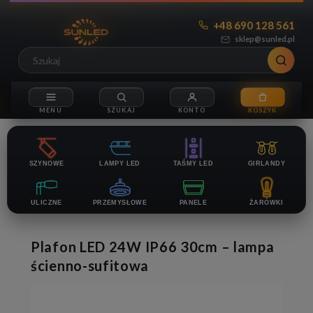
+48 690 128 561
sklep@sunled.pl
SZYNOWE
LAMPY LED
TAŚMY LED
GIRLANDY
ULICZNE
PRZEMYSŁOWE
PANELE
ŻARÓWKI
Plafon LED 24W IP66 30cm – lampa
ścienno-sufitowa