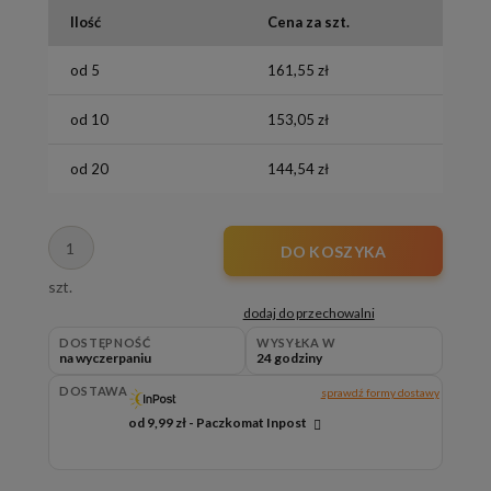
Ilość
Cena za szt.
od 5
161,55 zł
od 10
153,05 zł
od 20
144,54 zł
DO KOSZYKA
szt.
dodaj do przechowalni
DOSTĘPNOŚĆ
WYSYŁKA W
na wyczerpaniu
24 godziny
DOSTAWA
sprawdź formy dostawy
od 9,99 zł
- Paczkomat Inpost
Cena nie zawiera ewentualnych kosztów płatności