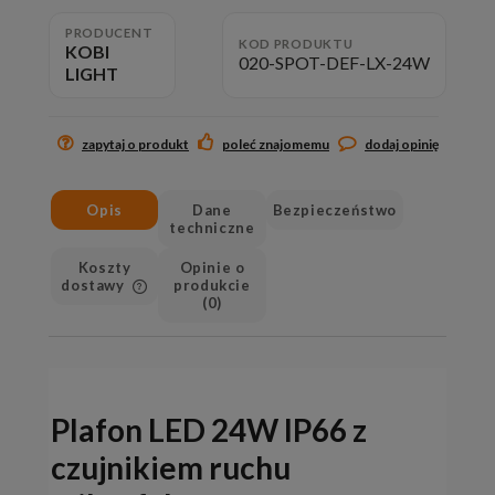
PRODUCENT
KOD PRODUKTU
KOBI
020-SPOT-DEF-LX-24W
LIGHT
zapytaj o produkt
poleć znajomemu
dodaj opinię
Opis
Dane
Bezpieczeństwo
techniczne
Koszty
Opinie o
dostawy
produkcie
(0)
Cena nie zawiera ewentualnych
kosztów płatności
Plafon LED 24W IP66 z
czujnikiem ruchu