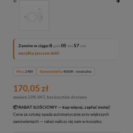
8
05
56
Zamów w ciągu:
wysyłka jeszcze dziś!
Moc:
24W
Barwa światła:
4000K - neutralna
170,05 zł
zawiera 23% VAT, bez kosztów dostawy
📦 RABAT ILOŚCIOWY — kup więcej, zapłać mniej!
Cena za sztukę spada automatycznie przy większych
zamówieniach — rabat naliczy się sam w koszyku: