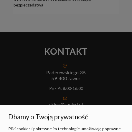
bezpieczeństwa
KONTAKT
Paderewskiego 3B
59-400 Jawor
Pn - Pt 8:00-16:00
sklep@sunled.pl
+48 690 128 561
Dbamy o Twoją prywatność
Pliki cookies i pokrewne im technologie umożliwiają poprawne
POMOC