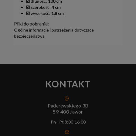
☑️
długość:
100 cm
☑️
szerokość:
4 cm
☑️
wysokość:
1,8 cm
Pliki do pobrania:
Ogólne informacje i ostrzeżenia dotyczące
bezpieczeństwa
KONTAKT
Paderewskiego 3B
59-400 Jawor
Pn - Pt 8:00-16:00