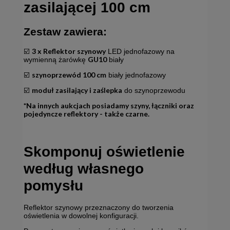
zasilającej 100 cm
Zestaw zawiera:
3 x Reflektor szynowy
☑️
LED jednofazowy na
GU10
wymienną żarówkę
biały
szynoprzewód 100 cm
☑️
biały jednofazowy
moduł zasilający i zaślepka
☑️
do szynoprzewodu
*Na innych aukcjach posiadamy szyny, łączniki oraz
pojedyncze reflektory - także czarne.
Skomponuj oświetlenie
według własnego
pomysłu
Reflektor szynowy przeznaczony do tworzenia
oświetlenia w dowolnej konfiguracji.