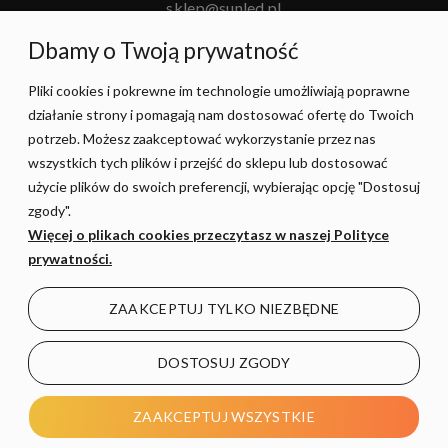
sklep@sunled.pl
+48 690 128 561
Dbamy o Twoją prywatność
Pliki cookies i pokrewne im technologie umożliwiają poprawne
POMOC
działanie strony i pomagają nam dostosować ofertę do Twoich
potrzeb. Możesz zaakceptować wykorzystanie przez nas
MOJE KONTO
wszystkich tych plików i przejść do sklepu lub dostosować
użycie plików do swoich preferencji, wybierając opcję "Dostosuj
zgody".
PŁATNOŚCI I DOSTAWA
Więcej o plikach cookies przeczytasz w naszej Polityce
prywatności.
INFORMACJE
ZAAKCEPTUJ TYLKO NIEZBĘDNE
O NAS
DOSTOSUJ ZGODY
POKAŻ PEŁNĄ WERSJĘ STRONY
ZAAKCEPTUJ WSZYSTKIE