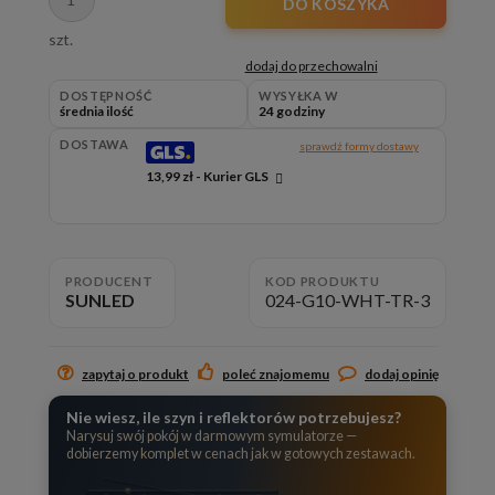
DO KOSZYKA
szt.
dodaj do przechowalni
DOSTĘPNOŚĆ
WYSYŁKA W
średnia ilość
24 godziny
DOSTAWA
sprawdź formy dostawy
13,99 zł
- Kurier GLS
Cena nie zawiera ewentualnych kosztów płatności
PRODUCENT
KOD PRODUKTU
SUNLED
024-G10-WHT-TR-3
zapytaj o produkt
poleć znajomemu
dodaj opinię
Nie wiesz, ile szyn i reflektorów potrzebujesz?
Narysuj swój pokój w darmowym symulatorze —
dobierzemy komplet w cenach jak w gotowych zestawach.