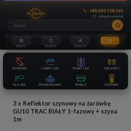
+48 690 128 561
sklep@sunled.pl
SZYNOWE
LAMPY LED
TAŚMY LED
GIRLANDY
ULICZNE
PRZEMYSŁOWE
PANELE
ŻARÓWKI
3 x Reflektor szynowy na żarówkę
GU10 TRAC BIAŁY 1-fazowy + szyna
1m