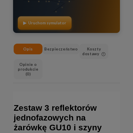
▶ Uruchom symulator
Opis
Bezpieczeństwo
Koszty
dostawy
Cena nie zawiera ewen
Opinie o
kosztów płatności
produkcie
(0)
Zestaw 3 reflektorów
jednofazowych na
żarówkę GU10 i szyny