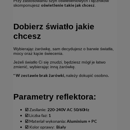
Przy zastosowaniu szyn oświetleniowych i łączników
oświetlenie takie jak chcesz
skomponujesz
.
Dobierz światło jakie
chcesz
Wybierając żarówkę, sam decydujesz o barwie światła,
mocy oraz kącie świecenia.
Jeżeli światło Ci się znudzi, będziesz mógł je łatwo
zmienić, wybierając inną żarówkę.
* W zestawie brak żarówki,
.
należy dokupić osobno
Parametry reflektora:
☑️
Zasilanie:
220-240V AC 50/60Hz
☑️
Liczba faz:
1
☑️
Materiał wykonania
: Aluminium + PC
☑️
Kolor oprawy:
Biały