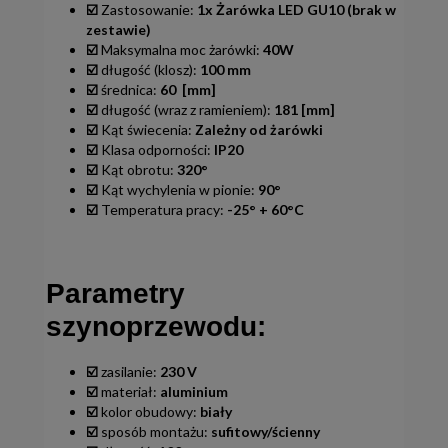
☑️
Zastosowanie:
1x Żarówka LED GU10 (brak w
zestawie)
☑️
Maksymalna moc żarówki:
40W
☑️
długość (klosz):
100 mm
☑️
średnica:
60
[mm]
☑️
długość (wraz z ramieniem):
181
[mm]
☑️
Kąt świecenia:
Zależny od żarówki
☑️
Klasa odporności:
IP20
☑️
Kąt obrotu:
320°
☑️
Kąt wychylenia w pionie:
90°
☑️
Temperatura pracy:
-25° + 60°C
Parametry
szynoprzewodu:
☑️
zasilanie:
230 V
☑️
materiał:
aluminium
☑️
kolor obudowy:
biały
☑️
sposób montażu:
sufitowy/ścienny