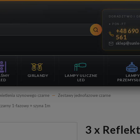
+48 690
561
sklep@sunle
AŚMY
GIRLANDY
LAMPY ULICZNE
LAMPY
LED
LED
PRZEMYSŁ
ietlenia szynowego czarne
Zestawy jednofazowe czarne
zarny 1-fazowy + szyna 1m
3 x Reflektor szynowy na żarówkę