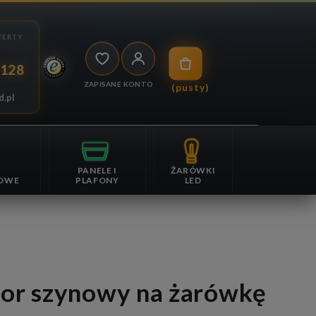
 128
ZAPISANE
KONTO
(pusty)
d.pl
PANELE I
ŻARÓWKI
OWE
PLAFONY
LED