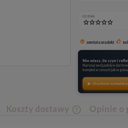
Cena nie zawiera ewentualnych kosztów
płatności
OCENA
zapytaj o produkt
po
Nie wiesz, ile szyn i re
Narysuj swój pokój w darmo
komplet w cenach jak w got
▶ Uruchom symulato
Koszty dostawy
Opinie o 
Cena nie zawiera ewentua