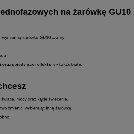
kosztów płatności
 jednofazowych na żarówkę GU10 i
GU10
a wymienną żarówkę
czarny
odu
 oraz pojedyncze reflektory - także białe.
 chcesz
światła, mocy oraz kącie świecenia.
łatwo zmienić, wybierając inną żarówkę.
.
sobno