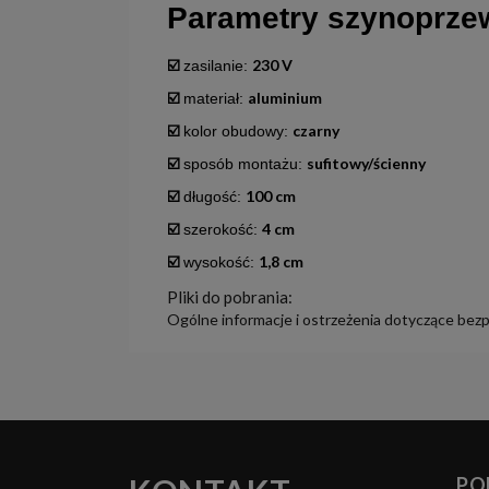
Parametry szynoprze
☑️
230 V
zasilanie:
☑️
aluminium
materiał:
☑️
czarny
kolor obudowy:
☑️
sufitowy/ścienny
sposób montażu:
☑️
100 cm
długość:
☑️
4 cm
szerokość:
☑️
1,8 cm
wysokość:
Pliki do pobrania:
Ogólne informacje i ostrzeżenia dotyczące bez
PO