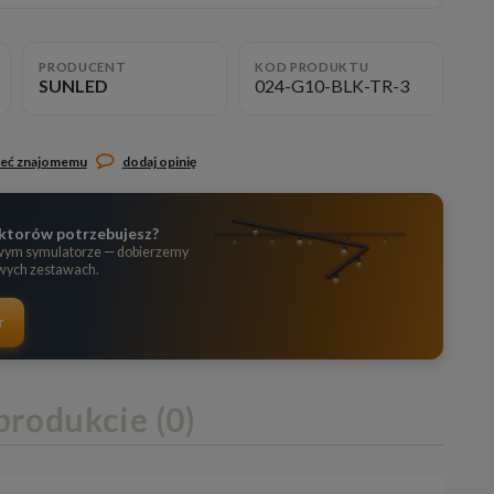
PRODUCENT
KOD PRODUKTU
SUNLED
024-G10-BLK-TR-3
leć znajomemu
dodaj opinię
flektorów potrzebujesz?
wym symulatorze — dobierzemy
owych zestawach.
r
produkcie (0)
lnych