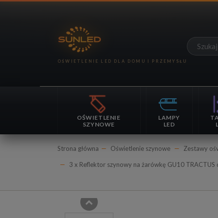
OŚWIETLENIE
LAMPY
T
SZYNOWE
LED
Strona główna
Oświetlenie szynowe
Zestawy ośw
3 x Reflektor szynowy na żarówkę GU10 TRACTUS c