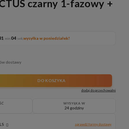
TUS czarny 1-fazowy +
31
02
wysyłka w poniedziałek!
tów dostawy
DO KOSZYKA
dodaj do przechowalni
ŚĆ
WYSYŁKA W
24 godziny
GLS
sprawdź formy dostawy