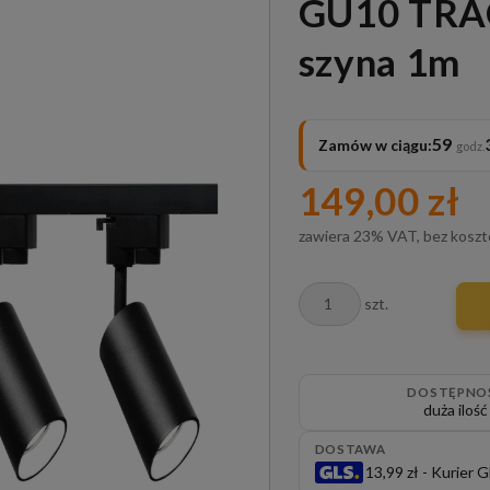
GU10 TRAC
szyna 1m
59
Zamów w ciągu:
149,00 zł
zawiera 23% VAT, bez kosz
szt.
DOSTĘPNO
duża ilość
DOSTAWA
13,99 zł
- Kurier 