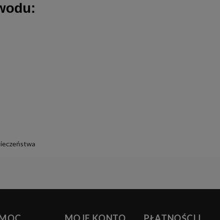
wodu:
pieczeństwa
MOC
MOJE KONTO
PŁATNOŚCI I