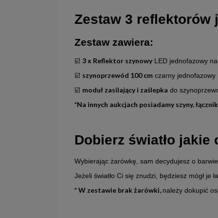
Zestaw 3 reflektorów
Zestaw zawiera:
3 x Reflektor szynowy
☑️
LED jednofazowy n
szynoprzewód 100 cm
☑️
czarny jednofazowy
moduł zasilający i zaślepka
☑️
do szynoprzew
*Na innych aukcjach posiadamy szyny, łączniki
Dobierz światło jakie
Wybierając żarówkę, sam decydujesz o barwie 
Jeżeli światło Ci się znudzi, będziesz mógł je 
* W zestawie brak żarówki,
należy dokupić o