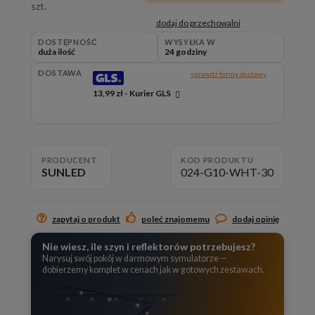
szt.
dodaj do przechowalni
DOSTĘPNOŚĆ
WYSYŁKA W
duża ilość
24 godziny
DOSTAWA
sprawdź formy dostawy
13,99 zł
- Kurier GLS
Cena nie zawiera ewentualnych kosztów płatności
PRODUCENT
KOD PRODUKTU
SUNLED
024-G10-WHT-30
zapytaj o produkt
poleć znajomemu
dodaj opinię
Nie wiesz, ile szyn i reflektorów potrzebujesz?
Narysuj swój pokój w darmowym symulatorze —
dobierzemy komplet w cenach jak w gotowych zestawach.