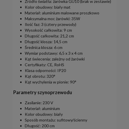
Źródło światła: żarówka GU10 (brak w zestawie)
Kolor obudowy: biały mat
Materiał: aluminium malowane proszkowo
Maksymalna moc żarówki: 35W
Ilość faz: 3 (cztery przewody)
Wysokość całkowita: 9 cm
Długość całkowita: 21,2 cm
Długość klosza: 14,5 cm
Średnica klosza: 6 cm
Wymiar podstawy: 6,5 x 3 x 4 cm
Kąt świecenia: zależny od żarówki
Certyfikaty: CE, RoHS
Klasa odporności: IP20
Kąt obrotu: 320°
Kąt wychylenia w pionie: 90°
Parametry szynoprzewodu
Zasilanie: 230 V
Materiał: aluminium
Kolor obudowy: biały
Sposób montażu: sufitowy/ścienny
Długość: 200 cm