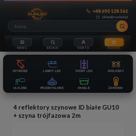
+48 690 128 561
sklep@sunled.pl
SZYNOWE
LAMPY LED
TAŚMY LED
GIRLANDY
ULICZNE
PRZEMYSŁOWE
PANELE
ŻARÓWKI
4 reflektory szynowe ID białe GU10
+ szyna trójfazowa 2m