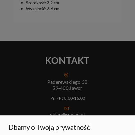
Szerokość: 3,2 cm
Wysokość: 3,6 cm
KONTAKT
Paderewskiego 3B
59-400 Jawor
Pn - Pt 8:00-16:00
sklep@sunled.pl
+48 690 128 561
Dbamy o Twoją prywatność