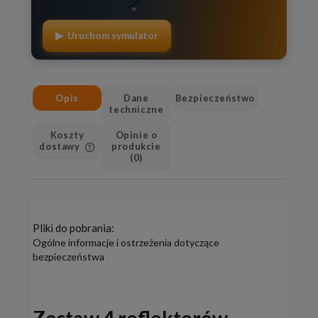
▶ Uruchom symulator
Opis
Dane
Bezpieczeństwo
techniczne
Koszty
Opinie o
dostawy
produkcie
(0)
Cena nie zawiera ewentualnych
kosztów płatności
Pliki do pobrania:
Ogólne informacje i ostrzeżenia dotyczące
bezpieczeństwa
Zestaw 4 reflektorów