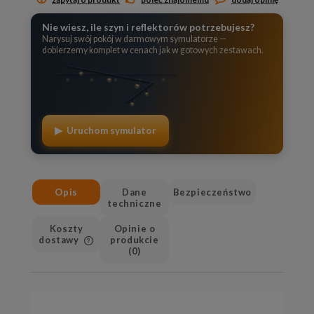
Nie wiesz, ile szyn i reflektorów potrzebujesz?
Narysuj swój pokój w darmowym symulatorze —
dobierzemy komplet w cenach jak w gotowych zestawach.
▶ Uruchom symulator
Opis
Dane
Bezpieczeństwo
techniczne
Koszty
Opinie o
dostawy
produkcie
(0)
Cena nie zawiera ewentualnych
kosztów płatności