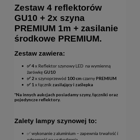
Zestaw 4 reflektorów
GU10 + 2x szyna
PREMIUM 1m + zasilanie
środkowe PREMIUM.
Zestaw zawiera:
✅ 4
x Reflektor szynowy LED na wymienną
żarówkę
GU10
✅ 2
x szynoprzewód
100 cm
czarny
PREMIUM
✅
1
x łącznik
zasilający i zaślepka
*Na innych aukcjach posiadamy szyny, łączniki oraz
pojedyncze reflektory.
Zalety lampy szynowej to:
✅ wykonanie z aluminium – zapewnia trwałość i
odporność na uszkodzenia,