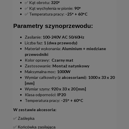
✅ Kąt obrotu:
320°
✅ Kąt wychylenia w pionie:
90°
✅ Temperatura pracy:
-25° + 60°C
Parametry szynoprzewodu:
Zasilanie:
100-240V AC 50/60Hz
Liczba faz:
1 (dwa przewody)
Materiał wykonania:
Aluminium + miedziane
przewodniki
Kolor oprawy:
Czarny mat
Zastosowanie:
Montaż natynkowy
Maksymalna moc:
1000W
Wymiar całkowity (
z akcesoriami
):
1000 x 33 x 20
[mm]
Wymiar szyny:
920 x 33 x 20 [mm]
Klasa odporności:
IP20
Temperatura pracy:
-25° + 60°C
W zestawie akcesoria:
✅ Zaślepka
✅ Końcówka zasilająca