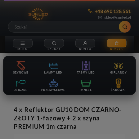
+48 690 128 561
sklep@sunled.pl
SZYNOWE
LAMPY LED
TAŚMY LED
GIRLANDY
ULICZNE
PRZEMYSŁOWE
PANELE
ŻARÓWKI
4 x Reflektor GU10 DOM CZARNO-
ZŁOTY 1-fazowy + 2 x szyna
PREMIUM 1m czarna