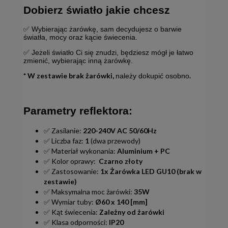
Dobierz światło jakie chcesz
✅ Wybierając żarówkę, sam decydujesz o barwie
światła, mocy oraz kącie świecenia.
✅ Jeżeli światło Ci się znudzi, będziesz mógł je łatwo
zmienić, wybierając inną żarówkę.
* W zestawie brak żarówki,
.
należy dokupić osobno
Parametry reflektora:
✅ Zasilanie:
220-240V AC 50/60Hz
✅ Liczba faz:
1
(dwa przewody)
✅ Materiał wykonania:
Aluminium + PC
✅ Kolor oprawy:
Czarno złoty
✅ Zastosowanie:
1x Żarówka LED GU10 (brak w
zestawie)
✅ Maksymalna moc żarówki:
35W
✅ Wymiar tuby:
Ø60 x 140 [mm]
✅ Kąt świecenia:
Zależny od żarówki
✅ Klasa odporności:
IP20