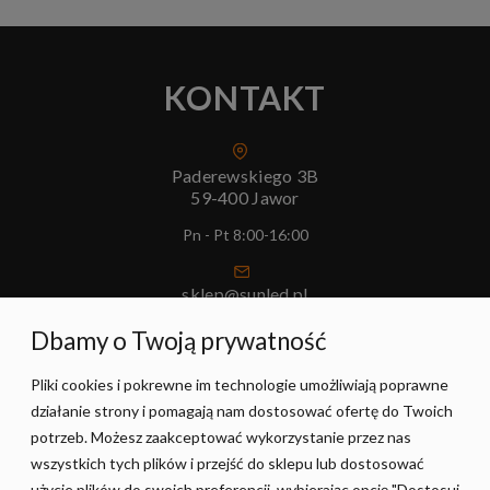
KONTAKT
Paderewskiego 3B
59-400 Jawor
Pn - Pt 8:00-16:00
sklep@sunled.pl
+48 690 128 561
Dbamy o Twoją prywatność
Pliki cookies i pokrewne im technologie umożliwiają poprawne
POMOC
działanie strony i pomagają nam dostosować ofertę do Twoich
potrzeb. Możesz zaakceptować wykorzystanie przez nas
MOJE KONTO
wszystkich tych plików i przejść do sklepu lub dostosować
użycie plików do swoich preferencji, wybierając opcję "Dostosuj