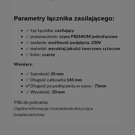
Parametry łącznika zasilającego:
✅ typ łącznika:
zasilający
✅ przeznaczenie:
szyny PREMIUM jednofazowe
✅ zasilanie:
możliwość podpięcia, 230V
✅ materiał:
wysokiej jakości tworzywo sztuczne
✅ kolor:
czarny
Wymiary:
✅ Szerokość:
35
mm
✅ Długość całkowita:
145 mm
✅
Długość po podłączeniu w szyny :
75mm
✅ Wysokość:
20 mm
Pliki do pobrania:
Ogólne informacje i ostrzeżenia dotyczące
bezpieczeństwa