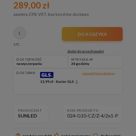
289,00 zł
zawiera 23% VAT, bez kosztów dostawy
DO KOSZYKA
szt.
dodaj do przechowalni
DOSTĘPNOŚĆ
WYSYŁKA W
na wyczerpaniu
24 godziny
DOSTAWA
sprawdź formy dostawy
13,99 zł
- Kurier GLS
Cena nie zawiera ewentualnych kosztów płatności
PRODUCENT
KOD PRODUKTU
SUNLED
024-G10-CZ/Z-4/2x1-P
zapytaj o produkt
poleć znajomemu
dodaj opinię