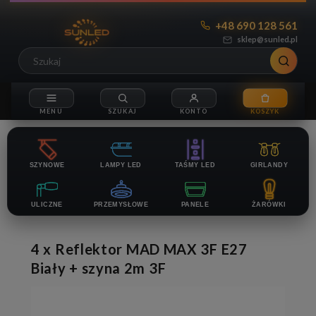
+48 690 128 561
sklep@sunled.pl
SZYNOWE
LAMPY LED
TAŚMY LED
GIRLANDY
ULICZNE
PRZEMYSŁOWE
PANELE
ŻARÓWKI
4 x Reflektor MAD MAX 3F E27
Biały + szyna 2m 3F