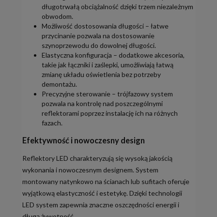
długotrwałą obciążalność dzięki trzem niezależnym
obwodom.
Możliwość dostosowania długości – łatwe
przycinanie pozwala na dostosowanie
szynoprzewodu do dowolnej długości.
Elastyczna konfiguracja – dodatkowe akcesoria,
takie jak łączniki i zaślepki, umożliwiają łatwą
zmianę układu oświetlenia bez potrzeby
demontażu.
Precyzyjne sterowanie – trójfazowy system
pozwala na kontrolę nad poszczególnymi
reflektorami poprzez instalację ich na różnych
fazach.
Efektywność i nowoczesny design
Reflektory LED charakteryzują się wysoką jakością
wykonania i nowoczesnym designem. System
montowany natynkowo na ścianach lub sufitach oferuje
wyjątkową elastyczność i estetykę. Dzięki technologii
LED system zapewnia znaczne oszczędności energii i
długą żywotność.