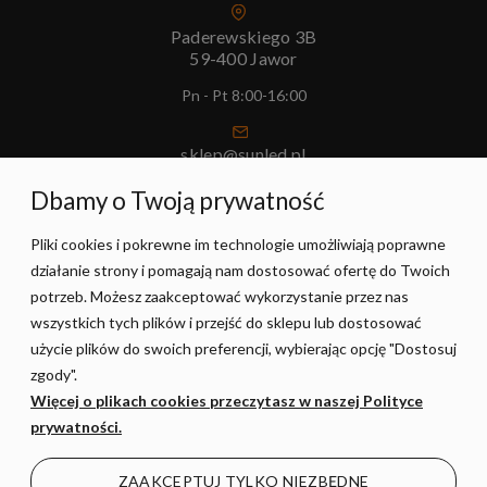
Paderewskiego 3B
59-400 Jawor
Pn - Pt 8:00-16:00
sklep@sunled.pl
+48 690 128 561
Dbamy o Twoją prywatność
Pliki cookies i pokrewne im technologie umożliwiają poprawne
POMOC
działanie strony i pomagają nam dostosować ofertę do Twoich
potrzeb. Możesz zaakceptować wykorzystanie przez nas
MOJE KONTO
wszystkich tych plików i przejść do sklepu lub dostosować
użycie plików do swoich preferencji, wybierając opcję "Dostosuj
zgody".
PŁATNOŚCI I DOSTAWA
Więcej o plikach cookies przeczytasz w naszej Polityce
prywatności.
INFORMACJE
ZAAKCEPTUJ TYLKO NIEZBĘDNE