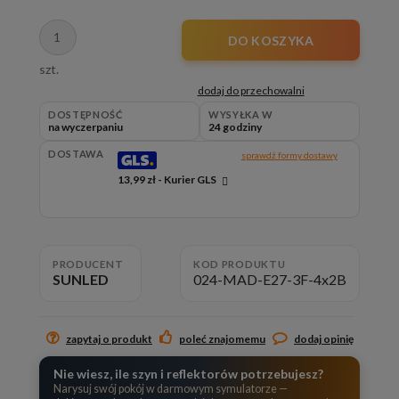
DO KOSZYKA
szt.
dodaj do przechowalni
DOSTĘPNOŚĆ
WYSYŁKA W
na wyczerpaniu
24 godziny
DOSTAWA
sprawdź formy dostawy
13,99 zł
- Kurier GLS
Cena nie zawiera ewentualnych kosztów płatności
PRODUCENT
KOD PRODUKTU
SUNLED
024-MAD-E27-3F-4x2B
zapytaj o produkt
poleć znajomemu
dodaj opinię
Nie wiesz, ile szyn i reflektorów potrzebujesz?
Narysuj swój pokój w darmowym symulatorze —