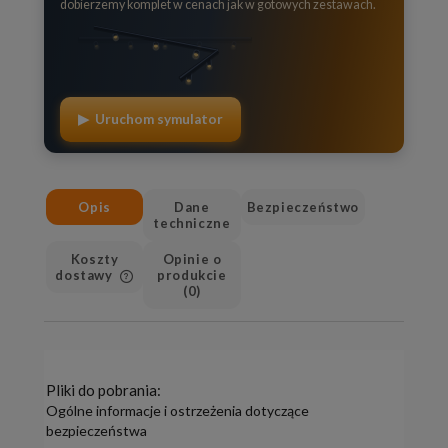
dobierzemy komplet w cenach jak w gotowych zestawach.
▶ Uruchom symulator
Opis
Dane
Bezpieczeństwo
techniczne
Koszty
Opinie o
dostawy
produkcie
(0)
Cena nie zawiera ewentualnych
kosztów płatności
Pliki do pobrania:
Ogólne informacje i ostrzeżenia dotyczące
bezpieczeństwa