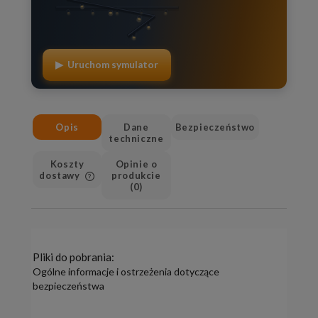
▶ Uruchom symulator
Opis
Dane
Bezpieczeństwo
techniczne
Koszty
Opinie o
dostawy
produkcie
(0)
Cena nie zawiera ewentualnych
kosztów płatności
Pliki do pobrania:
Ogólne informacje i ostrzeżenia dotyczące
bezpieczeństwa