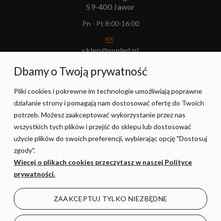
59-400 Jawor
Pn - Pt 8:00-16:00
sklep@sunled.pl
+48 690 128 561
Dbamy o Twoją prywatność
Pliki cookies i pokrewne im technologie umożliwiają poprawne
POMOC
działanie strony i pomagają nam dostosować ofertę do Twoich
potrzeb. Możesz zaakceptować wykorzystanie przez nas
MOJE KONTO
wszystkich tych plików i przejść do sklepu lub dostosować
użycie plików do swoich preferencji, wybierając opcję "Dostosuj
zgody".
PŁATNOŚCI I DOSTAWA
Więcej o plikach cookies przeczytasz w naszej Polityce
prywatności.
INFORMACJE
ZAAKCEPTUJ TYLKO NIEZBĘDNE
O NAS