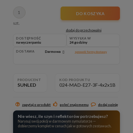
DO KOSZYKA
szt.
dodaj do przechowalni
DOSTĘPNOŚĆ
WYSYŁKA W
na wyczerpaniu
24 godziny
DOSTAWA
Darmowa
sprawdź formy dostawy
Cena nie zawiera ewentualnych kosztów płatności
PRODUCENT
KOD PRODUKTU
SUNLED
024-MAD-E27-3F-4x2x1B
zapytaj o produkt
poleć znajomemu
dodaj opinię
Nie wiesz, ile szyn i reflektorów potrzebujesz?
Narysuj swój pokój w darmowym symulatorze —
dobierzemy komplet w cenach jak w gotowych zestawach.