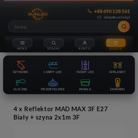
+48 690 128 561
sklep@sunled.pl
SZYNOWE
LAMPY LED
TAŚMY LED
GIRLANDY
ULICZNE
PRZEMYSŁOWE
PANELE
ŻARÓWKI
4 x Reflektor MAD MAX 3F E27
Biały + szyna 2x1m 3F