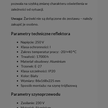
pozwala na szybką zmianę charakteru oświetlenia w
zależności od sytuacji.
Uwaga:
Żarówki nie są dołączone do zestawu – należy
zakupić je osobno.
Parametry techniczne reflektora
Napięcie: 250 V
Klasa ochronności: I
Zakres temperatur pracy: -20/+40 °C
Trwałość: 17000 h
Materiał obudowy: Aluminium
Trzonek: E-27
Klasa szczelności: IP20
Kolor: Biały
Wymiary: 86x168x225 mm
Sposób montażu: na szynę trójfazową
Parametry szynoprzewodu
Zasilanie: 230 V
Materiał: Aluminium