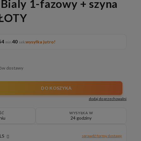
Bialy 1-fazowy + szyna
ZŁOTY
54
40
wysyłka jutro!
tów dostawy
DO KOSZYKA
dodaj do przechowalni
ŚĆ
WYSYŁKA W
niu
24 godziny
GLS
sprawdź formy dostawy