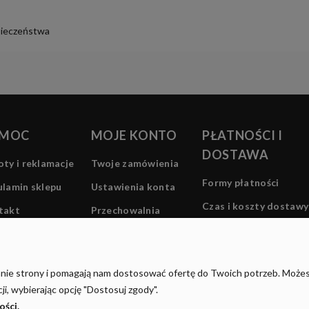
kosztów płatności
pieczeństwa
MOC
MOJE KONTO
PŁATNOŚCI I
DOSTAWA
ty i reklamacje
Twoje zamówienia
Formy płatności
lamin sklepu
Ustawienia konta
Czas i koszty dostawy
takt
Przechowalnia
Czas realizacji
zamówienia
łanie strony i pomagają nam dostosować ofertę do Twoich potrzeb. Może
i, wybierając opcję "Dostosuj zgody".
ości.