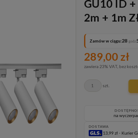
GU10 ID + 
2m + 1m 
28
Zamów w ciągu:
289,00 zł
zawiera 23% VAT, bez kosz
szt.
DOSTĘPNO
na wyczerpa
DOSTAWA
13,99 zł
- Kurier 