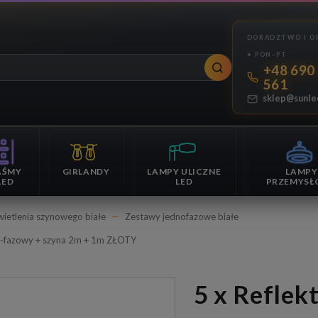
+48 690
561
sklep@sunle
AŚMY
GIRLANDY
LAMPY ULICZNE
LAMPY
LED
LED
PRZEMYSŁ
ietlenia szynowego białe
Zestawy jednofazowe białe
 1-fazowy + szyna 2m + 1m ZŁOTY
5 x Reflektor szynowy na żarówkę