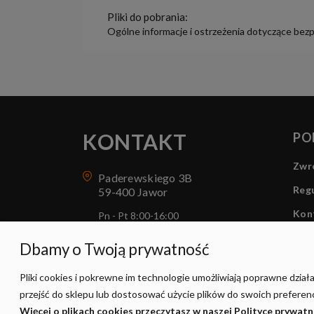
Pliki do pobrania:
Ogólne informacje i ostrzeżenia dotyczące bez
KONTAKT
PO
Zwro
Paderewskiego 3B
Regu
59-400 Jawor
Kon
Pn - Pt 8:00-16:00
sklep@sunled.pl
Dbamy o Twoją prywatność
+48 690 128 561
Pliki cookies i pokrewne im technologie umożliwiają poprawne dzia
przejść do sklepu lub dostosować użycie plików do swoich preferencj
Więcej o plikach cookies przeczytasz w naszej Polityce prywatn