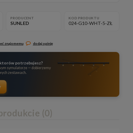
PRODUCENT
KOD PRODUKTU
SUNLED
024-G10-WHT-5-ZŁ
leć znajomemu
dodaj opinię
flektorów potrzebujesz?
wym symulatorze — dobierzemy
owych zestawach.
r
produkcie (0)
lnych