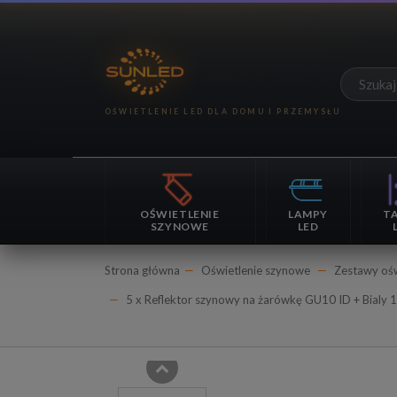
OŚWIETLENIE
LAMPY
T
SZYNOWE
LED
Strona główna
Oświetlenie szynowe
Zestawy ośw
5 x Reflektor szynowy na żarówkę GU10 ID + Bialy