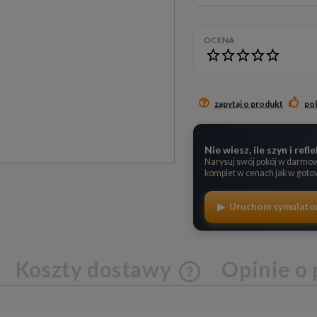
Cena nie zawiera ewentualnych kosztów
płatności
OCENA
zapytaj o produkt
po
Nie wiesz, ile szyn i re
Narysuj swój pokój w darmo
komplet w cenach jak w got
▶ Uruchom symulato
Koszty dostawy
Opinie o 
Cena nie zawiera ewentua