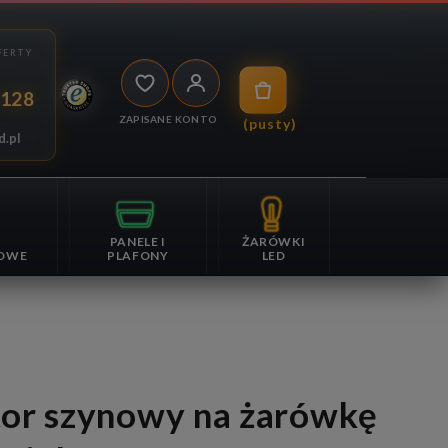
 128
ZAPISANE
KONTO
(pusty)
d.pl
PANELE I
ŻARÓWKI
OWE
PLAFONY
LED