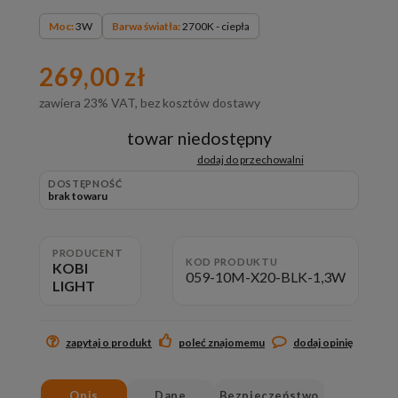
Moc:
3W
Barwa światła:
2700K - ciepła
269,00 zł
zawiera 23% VAT, bez kosztów dostawy
towar niedostępny
dodaj do przechowalni
DOSTĘPNOŚĆ
brak towaru
PRODUCENT
KOD PRODUKTU
KOBI
059-10M-X20-BLK-1,3W
LIGHT
zapytaj o produkt
poleć znajomemu
dodaj opinię
Opis
Dane
Bezpieczeństwo