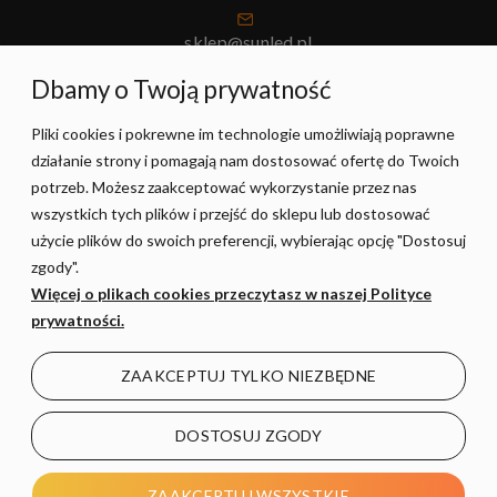
sklep@sunled.pl
+48 690 128 561
Dbamy o Twoją prywatność
Pliki cookies i pokrewne im technologie umożliwiają poprawne
POMOC
działanie strony i pomagają nam dostosować ofertę do Twoich
potrzeb. Możesz zaakceptować wykorzystanie przez nas
MOJE KONTO
wszystkich tych plików i przejść do sklepu lub dostosować
użycie plików do swoich preferencji, wybierając opcję "Dostosuj
zgody".
PŁATNOŚCI I DOSTAWA
Więcej o plikach cookies przeczytasz w naszej Polityce
prywatności.
INFORMACJE
ZAAKCEPTUJ TYLKO NIEZBĘDNE
O NAS
DOSTOSUJ ZGODY
POKAŻ PEŁNĄ WERSJĘ STRONY
ZAAKCEPTUJ WSZYSTKIE