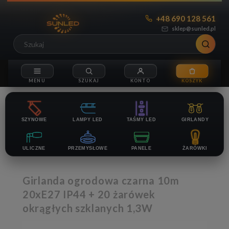
+48 690 128 561
sklep@sunled.pl
SZYNOWE
LAMPY LED
TAŚMY LED
GIRLANDY
ULICZNE
PRZEMYSŁOWE
PANELE
ŻARÓWKI
Girlanda ogrodowa czarna 10m
20xE27 IP44 + 20 żarówek
okrągłych szklanych 1,3W