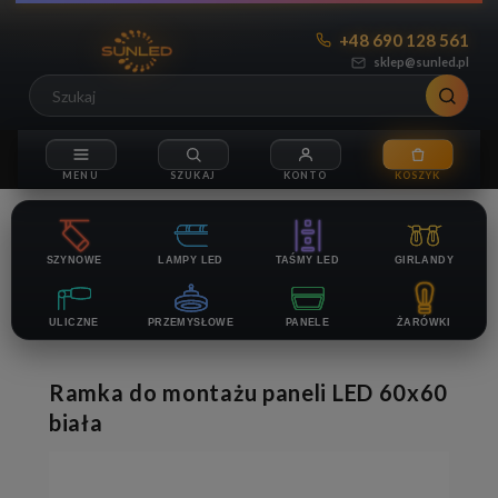
+48 690 128 561
sklep@sunled.pl
SZYNOWE
LAMPY LED
TAŚMY LED
GIRLANDY
ULICZNE
PRZEMYSŁOWE
PANELE
ŻARÓWKI
Ramka do montażu paneli LED 60x60
biała