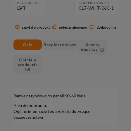
PRODUCENT
KOD PRODUKTU
LVT
017-WHT-060-1
zapytaj o produkt
poleć znajomemu
dodaj opinię
Opis
Bezpieczeństwo
Koszty
dostawy
Cena nie zawiera ewen
Opinie o
kosztów płatności
produkcie
(0)
Ramka natynkowa do paneli 60x60 biała
Pliki do pobrania:
Ogólne informacje i ostrzeżenia dotyczące
bezpieczeństwa