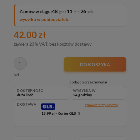
48
11
26
Zamów w ciągu:
wysyłka w poniedziałek!
42,00 zł
zawiera 23% VAT, bez kosztów dostawy
DO KOSZYKA
szt.
dodaj do przechowalni
DOSTĘPNOŚĆ
WYSYŁKA W
duża ilość
24 godziny
DOSTAWA
sprawdź formy dostawy
13,99 zł
- Kurier GLS
Cena nie zawiera ewentualnych kosztów płatności