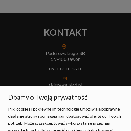
KONTAKT
Paderewskiego 3B
59-400 Jawor
Pn - Pt 8:00-16:00
sklep@sunled.pl
+48 690 128 561
Dbamy o Twoją prywatność
Pliki cookies i pokrewne im technologie umożliwiają poprawne
POMOC
działanie strony i pomagają nam dostosować ofertę do Twoich
potrzeb. Możesz zaakceptować wykorzystanie przez nas
MOJE KONTO
wszystkich tych plików i przejść do sklepu lub dostosować