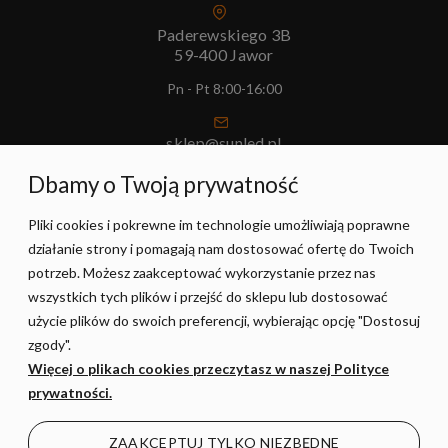
Paderewskiego 3B
59-400 Jawor
Pn - Pt 8:00-16:00
sklep@sunled.pl
+48 690 128 561
Dbamy o Twoją prywatność
Pliki cookies i pokrewne im technologie umożliwiają poprawne
POMOC
działanie strony i pomagają nam dostosować ofertę do Twoich
potrzeb. Możesz zaakceptować wykorzystanie przez nas
MOJE KONTO
wszystkich tych plików i przejść do sklepu lub dostosować
użycie plików do swoich preferencji, wybierając opcję "Dostosuj
zgody".
PŁATNOŚCI I DOSTAWA
Więcej o plikach cookies przeczytasz w naszej Polityce
prywatności.
INFORMACJE
ZAAKCEPTUJ TYLKO NIEZBĘDNE