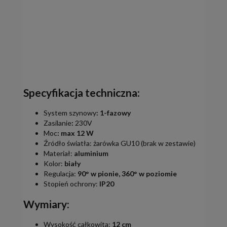
Specyfikacja techniczna:
System szynowy
:
1-fazowy
Zasilanie
:
230V
Moc
:
max 12 W
Źródło światła: żarówka GU10 (brak w zestawie)
Materiał:
aluminium
Kolor:
biały
Regulacja:
90° w pionie, 360° w poziomie
Stopień ochrony:
IP20
Wymiary:
Wysokość całkowita:
12 cm