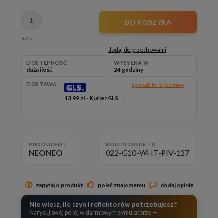
DO KOSZYKA
szt.
dodaj do przechowalni
DOSTĘPNOŚĆ
WYSYŁKA W
duża ilość
24 godziny
DOSTAWA
sprawdź formy dostawy
13,99 zł
- Kurier GLS
Cena nie zawiera ewentualnych kosztów płatności
PRODUCENT
KOD PRODUKTU
NEONEO
022-G10-WHT-PIV-127
zapytaj o produkt
poleć znajomemu
dodaj opinię
Nie wiesz, ile szyn i reflektorów potrzebujesz?
Narysuj swój pokój w darmowym symulatorze —