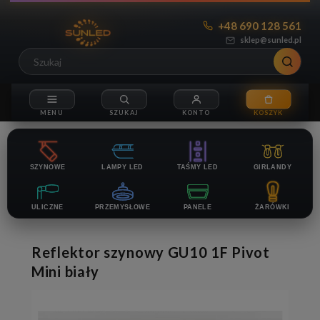
+48 690 128 561
sklep@sunled.pl
SZYNOWE
LAMPY LED
TAŚMY LED
GIRLANDY
ULICZNE
PRZEMYSŁOWE
PANELE
ŻARÓWKI
Reflektor szynowy GU10 1F Pivot
Mini biały