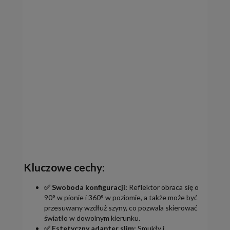
Kluczowe cechy:
✅ Swoboda konfiguracji:
Reflektor obraca się o
90° w pionie i 360° w poziomie, a także może być
przesuwany wzdłuż szyny, co pozwala skierować
światło w dowolnym kierunku.
✅ Estetyczny adapter slim:
Smukły i