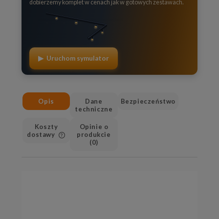
dobierzemy komplet w cenach jak w gotowych zestawach.
▶ Uruchom symulator
Opis
Dane
Bezpieczeństwo
techniczne
Koszty
Opinie o
dostawy
produkcie
(0)
Cena nie zawiera ewentualnych
kosztów płatności