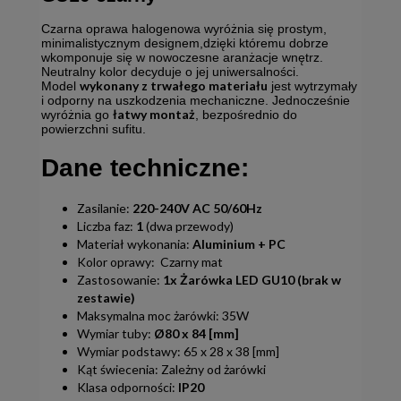
Czarna oprawa halogenowa wyróżnia się prostym,
minimalistycznym designem,dzięki któremu dobrze
wkomponuje się w nowoczesne aranżacje wnętrz.
Neutralny kolor decyduje o jej uniwersalności.
wykonany z trwałego materiału
Model
jest wytrzymały
i odporny na uszkodzenia mechaniczne. Jednocześnie
łatwy montaż
wyróżnia go
, bezpośrednio do
powierzchni sufitu.
Dane techniczne:
Zasilanie:
220-240V AC 50/60Hz
Liczba faz:
1
(dwa przewody)
Materiał wykonania:
Aluminium + PC
Kolor oprawy: Czarny mat
Zastosowanie:
1x Żarówka LED GU10 (brak w
zestawie)
Maksymalna moc żarówki: 35W
Wymiar tuby:
Ø80 x 84 [mm]
Wymiar podstawy: 65 x 28 x 38 [mm]
Kąt świecenia: Zależny od żarówki
Klasa odporności:
IP20