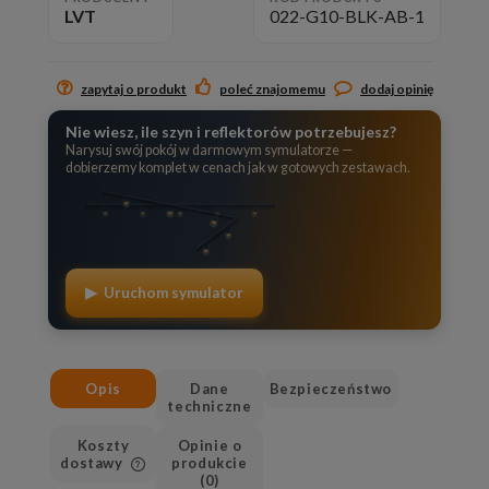
LVT
022-G10-BLK-AB-1
zapytaj o produkt
poleć znajomemu
dodaj opinię
Nie wiesz, ile szyn i reflektorów potrzebujesz?
Narysuj swój pokój w darmowym symulatorze —
dobierzemy komplet w cenach jak w gotowych zestawach.
▶ Uruchom symulator
Opis
Dane
Bezpieczeństwo
techniczne
Koszty
Opinie o
dostawy
produkcie
(0)
Cena nie zawiera ewentualnych