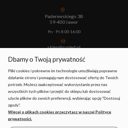
Paderewskiego 3B
59-400 Jawor
Pn - Pt 8:00-16:00
sklep@sunled.pl
+48 690 128 561
Dbamy o Twoją prywatność
Pliki cookies i pokrewne im technologie umożliwiają poprawne
POMOC
działanie strony i pomagają nam dostosować ofertę do Twoich
potrzeb. Możesz zaakceptować wykorzystanie przez nas
MOJE KONTO
wszystkich tych plików i przejść do sklepu lub dostosować
użycie plików do swoich preferencji, wybierając opcję "Dostosuj
zgody".
PŁATNOŚCI I DOSTAWA
Więcej o plikach cookies przeczytasz w naszej Polityce
prywatności.
INFORMACJE