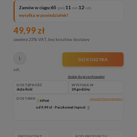
65
11
10
Zamów w ciągu:
wysyłka w poniedziałek!
49,99 zł
zawiera 23% VAT, bez kosztów dostawy
DO KOSZYKA
szt.
dodaj do przechowalni
DOSTĘPNOŚĆ
WYSYŁKA W
duża ilość
24 godziny
DOSTAWA
sprawdź formy dostawy
od 9,99 zł
- Paczkomat Inpost
Cena nie zawiera ewentualnych kosztów płatności
PRODUCENT
KOD PRODUKTU