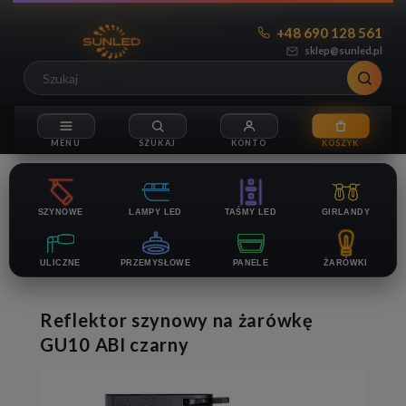
+48 690 128 561
sklep@sunled.pl
SZYNOWE
LAMPY LED
TAŚMY LED
GIRLANDY
ULICZNE
PRZEMYSŁOWE
PANELE
ŻARÓWKI
Reflektor szynowy na żarówkę
GU10 ABI czarny