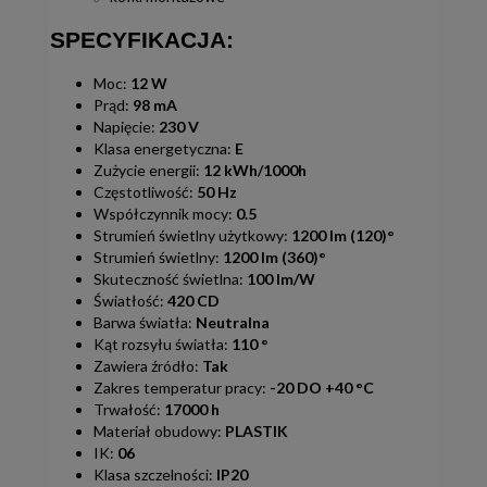
SPECYFIKACJA:
Moc:
12 W
Prąd:
98 mA
Napięcie:
230 V
Klasa energetyczna:
E
Zużycie energii:
12 kWh/1000h
Częstotliwość:
50 Hz
Współczynnik mocy:
0.5
Strumień świetlny użytkowy:
1200 lm (120)°
Strumień świetlny:
1200 lm (360)°
Skuteczność świetlna:
100 lm/W
Światłość:
420 CD
Barwa światła:
Neutralna
Kąt rozsyłu światła:
110 °
Zawiera źródło:
Tak
Zakres temperatur pracy:
-20 DO +40 °C
Trwałość:
17000 h
Materiał obudowy:
PLASTIK
IK:
06
Klasa szczelności:
IP20