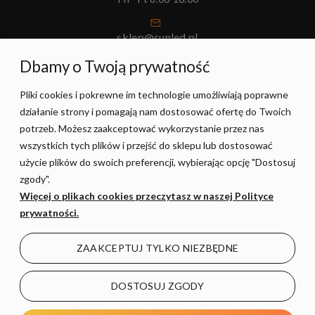
sklep@sunled.pl
+48 690 128 561
Dbamy o Twoją prywatność
Pliki cookies i pokrewne im technologie umożliwiają poprawne
POMOC
działanie strony i pomagają nam dostosować ofertę do Twoich
potrzeb. Możesz zaakceptować wykorzystanie przez nas
MOJE KONTO
wszystkich tych plików i przejść do sklepu lub dostosować
użycie plików do swoich preferencji, wybierając opcję "Dostosuj
zgody".
PŁATNOŚCI I DOSTAWA
Więcej o plikach cookies przeczytasz w naszej Polityce
prywatności.
INFORMACJE
ZAAKCEPTUJ TYLKO NIEZBĘDNE
O NAS
DOSTOSUJ ZGODY