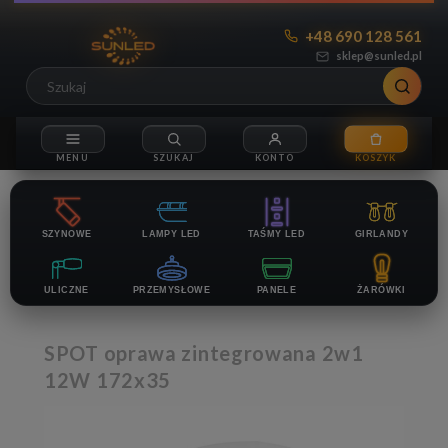
+48 690 128 561
sklep@sunled.pl
SZYNOWE
LAMPY LED
TAŚMY LED
GIRLANDY
ULICZNE
PRZEMYSŁOWE
PANELE
ŻARÓWKI
SPOT oprawa zintegrowana 2w1
12W 172x35