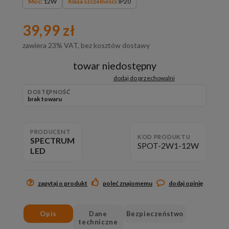
Moc:
12W
Klasa szczelności:
IP20
39,99 zł
zawiera 23% VAT, bez kosztów dostawy
towar niedostępny
dodaj do przechowalni
DOSTĘPNOŚĆ
brak towaru
PRODUCENT
KOD PRODUKTU
SPECTRUM
SPOT-2W1-12W
LED
zapytaj o produkt
poleć znajomemu
dodaj opinię
Opis
Dane
Bezpieczeństwo
techniczne