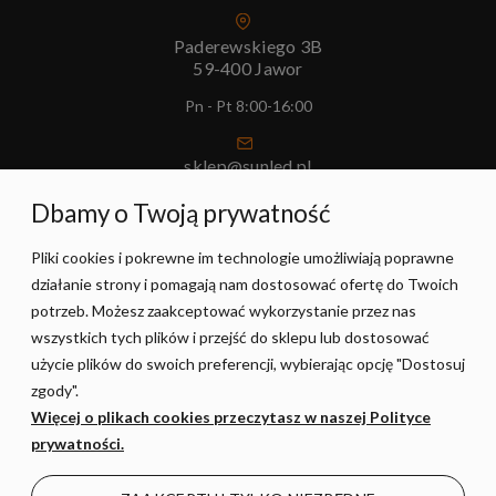
Paderewskiego 3B
59-400 Jawor
Pn - Pt 8:00-16:00
sklep@sunled.pl
+48 690 128 561
Dbamy o Twoją prywatność
Pliki cookies i pokrewne im technologie umożliwiają poprawne
POMOC
działanie strony i pomagają nam dostosować ofertę do Twoich
potrzeb. Możesz zaakceptować wykorzystanie przez nas
MOJE KONTO
wszystkich tych plików i przejść do sklepu lub dostosować
użycie plików do swoich preferencji, wybierając opcję "Dostosuj
zgody".
PŁATNOŚCI I DOSTAWA
Więcej o plikach cookies przeczytasz w naszej Polityce
prywatności.
INFORMACJE