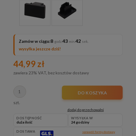
8
43
40
Zamów w ciągu:
wysyłka jeszcze dziś!
44,99 zł
zawiera 23% VAT, bez kosztów dostawy
DO KOSZYKA
szt.
dodaj do przechowalni
DOSTĘPNOŚĆ
WYSYŁKA W
duża ilość
24 godziny
DOSTAWA
sprawdź formy dostawy