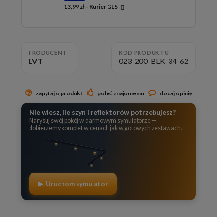
13,99 zł
- Kurier GLS
Cena nie zawiera ewentualnych kosztów płatności
PRODUCENT
KOD PRODUKTU
LVT
023-200-BLK-34-62
zapytaj o produkt
poleć znajomemu
dodaj opinię
Nie wiesz, ile szyn i reflektorów potrzebujesz?
Narysuj swój pokój w darmowym symulatorze —
dobierzemy komplet w cenach jak w gotowych zestawach.
▶ Uruchom symulator