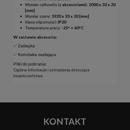
Wymiar całkowity (
z akcesoriami
):
2000 x 33 x 20
[mm]
Wymiar szyny:
1920 x 33 x 20 [mm]
Klasa odporności:
IP20
Temperatura pracy:
-25° + 60°C
W zestawie akcesoria:
✅ Zaślepka
✅ Końcówka zasilająca
Pliki do pobrania:
Ogólne informacje i ostrzeżenia dotyczące
bezpieczeństwa
KONTAKT