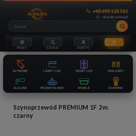
+48 690 128 561
sklep@sunled.pl
SZYNOWE
LAMPY LED
TAŚMY LED
GIRLANDY
ULICZNE
PRZEMYSŁOWE
PANELE
ŻARÓWKI
Szynoprzewód PREMIUM 1F 2m.
czarny