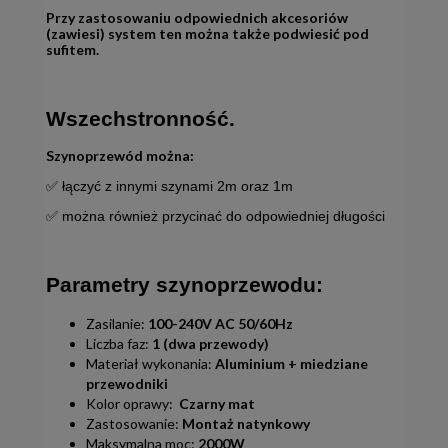
Przy zastosowaniu odpowiednich akcesoriów
(zawiesi) system ten można także podwiesić pod
sufitem.
Wszechstronność.
Szynoprzewód można:
✅ łączyć z innymi szynami 2m oraz 1m
✅ można również przycinać do odpowiedniej długości
Parametry szynoprzewodu:
Zasilanie:
100-240V AC 50/60Hz
Liczba faz:
1 (dwa przewody)
Materiał wykonania:
Aluminium + miedziane
przewodniki
Kolor oprawy:
Czarny mat
Zastosowanie:
Montaż natynkowy
Maksymalna moc:
2000W