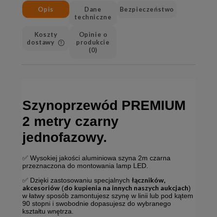
Opis
Dane
Bezpieczeństwo
techniczne
Koszty
Opinie o
dostawy
produkcie
(0)
Cena nie zawiera ewentualnych
kosztów płatności
Szynoprzewód PREMIUM
2 metry czarny
jednofazowy.
✅ Wysokiej jakości aluminiowa szyna 2m czarna
przeznaczona do montowania lamp LED.
łączników,
✅ Dzięki zastosowaniu specjalnych
akcesoriów
do kupienia na innych naszych aukcjach
(
)
w łatwy sposób zamontujesz szynę w linii lub pod kątem
90 stopni i swobodnie dopasujesz do wybranego
kształtu wnętrza.