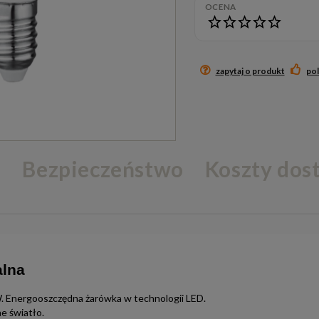
OCENA
zapytaj o produkt
po
e
Bezpieczeństwo
Koszty do
alna
 Energooszczędna żarówka w technologii LED.
e światło.