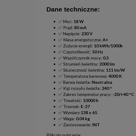
Dane techniczne:
✅ Moc:
18 W
✅ Prąd:
80 mA
✅ Napięcie:
230 V
✅ Klasa energetyczna:
A+
✅ Zużycie energii:
10 kWh/1000h
✅ Częstotliwość:
50 Hz
✅ Współczynnik mocy:
0.5
✅ Strumień świetlny:
2000 lm
✅ Skuteczność świetlna:
111 lm/W
✅ Temperatura barwowa:
4000 K
✅ Barwa światła:
Neutralna
✅ Kąt rozsyłu światła:
240 °
✅ Zakres temperatur pracy:
-20/+40 °C
✅ Trwałość:
10000 h
✅ Trzonek:
E-27
✅ Wymiary:
138 x 65
✅ Waga:
0.04 kg
✅ Zastosowanie:
INT
Pliki do pobrania: