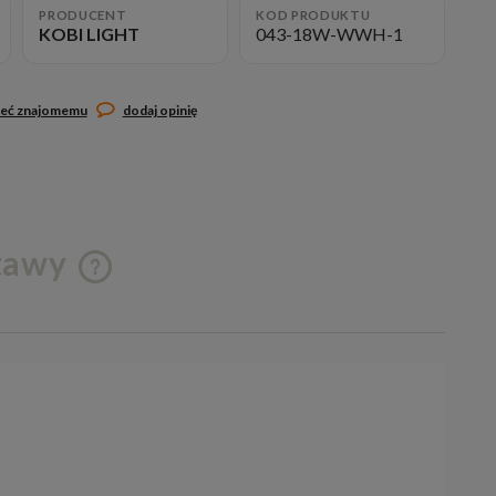
PRODUCENT
KOD PRODUKTU
KOBI LIGHT
043-18W-WWH-1
leć znajomemu
dodaj opinię
stawy
Cena nie zawiera ewentualnych
kosztów płatności