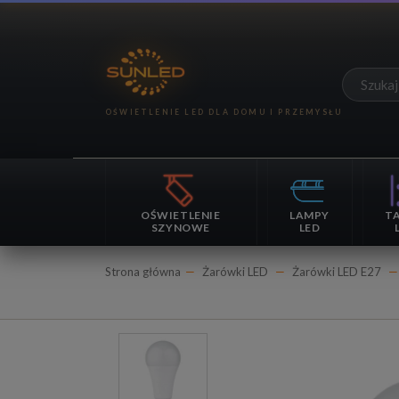
OŚWIETLENIE
LAMPY
T
SZYNOWE
LED
Strona główna
Żarówki LED
Żarówki LED E27