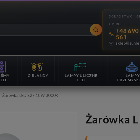
+48 690
561
sklep@sunle
AŚMY
GIRLANDY
LAMPY ULICZNE
LAMPY
LED
LED
PRZEMYSŁ
Żarówka LED E27 18W 3000K
Żarówka 