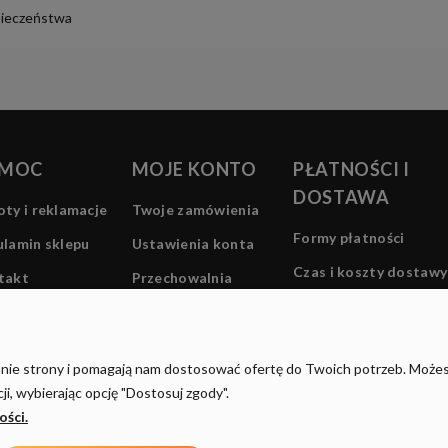
pieczeństwa
MOC
MOJE KONTO
PŁATNOŚCI I
DOSTAWA
ty i reklamacje
Twoje zamówienia
Formy płatności
lamin sklepu
Ustawienia konta
Czas i koszty dostawy
takt
Przechowalnia
Czas realizacji
zamówienia
łanie strony i pomagają nam dostosować ofertę do Twoich potrzeb. Może
i, wybierając opcję "Dostosuj zgody".
ości.