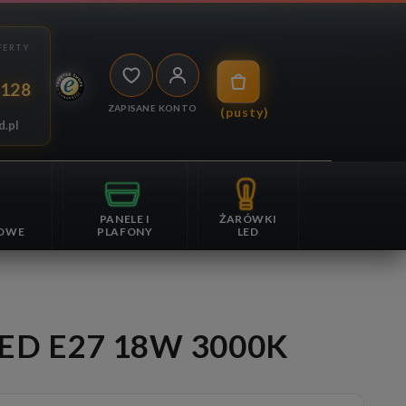
 128
ZAPISANE
KONTO
(pusty)
d.pl
PANELE I
ŻARÓWKI
OWE
PLAFONY
LED
LED E27 18W 3000K