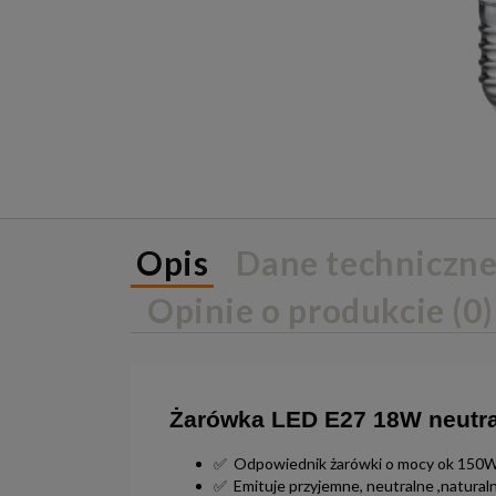
Opis
Dane techniczn
Opinie o produkcie (0)
Żarówka LED E27 18W neutr
✅ Odpowiednik żarówki o mocy ok 150W.
✅ Emituje przyjemne, neutralne ,naturaln