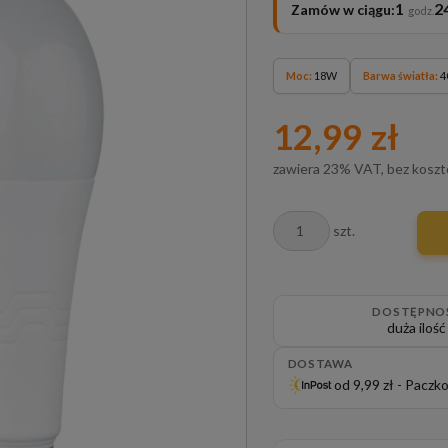
1
2
Zamów w ciągu:
Moc:
18W
Barwa światła:
4
12,99 zł
zawiera 23% VAT, bez kosz
szt.
DOSTĘPNO
duża ilość
DOSTAWA
od 9,99 zł
- Paczk
Cena nie zawiera ewentualnych
płatności