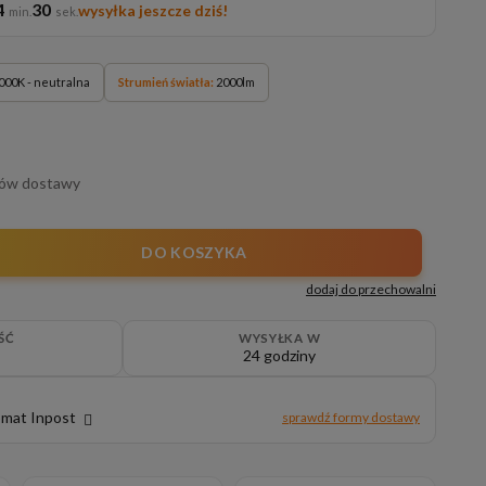
4
30
wysyłka jeszcze dziś!
000K - neutralna
Strumień światła:
2000lm
tów dostawy
DO KOSZYKA
dodaj do przechowalni
ŚĆ
WYSYŁKA W
24 godziny
omat Inpost
sprawdź formy dostawy
 kosztów