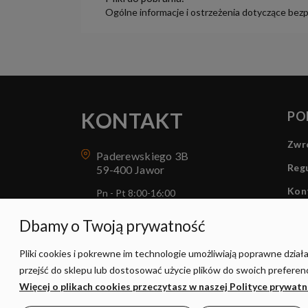
Ogólne informacje i ostrzeżenia dotyczące bez
KONTAKT
PO
Zwro
Paderewskiego 3B
Regu
59-400 Jawor
Kon
Pn - Pt 8:00-16:00
sklep@sunled.pl
Dbamy o Twoją prywatność
+48 690 128 561
Pliki cookies i pokrewne im technologie umożliwiają poprawne dzia
przejść do sklepu lub dostosować użycie plików do swoich preferencj
Więcej o plikach cookies przeczytasz w naszej Polityce prywatn