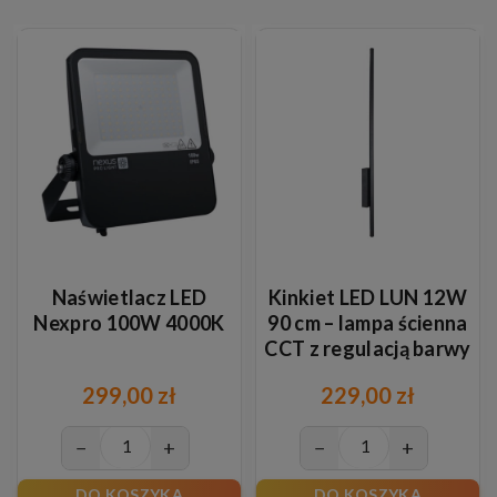
Naświetlacz LED
Kinkiet LED LUN 12W
Nexpro 100W 4000K
90 cm – lampa ścienna
CCT z regulacją barwy
światła
299,00 zł
229,00 zł
−
+
−
+
DO KOSZYKA
DO KOSZYKA