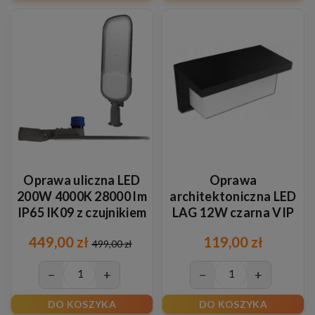
Oprawa uliczna LED
Oprawa
200W 4000K 28000 lm
architektoniczna LED
IP65 IK09 z czujnikiem
LAG 12W czarna VIP
zmierzchu Ø60 mm
449,00 zł
119,00 zł
499,00 zł
−
+
−
+
DO KOSZYKA
DO KOSZYKA