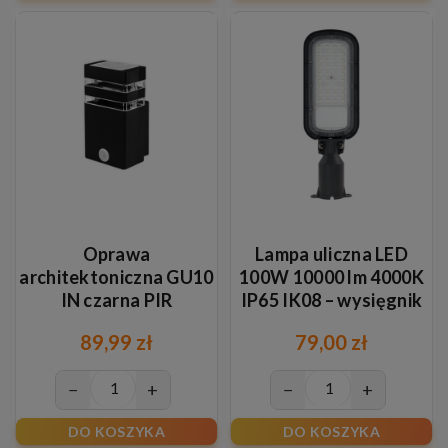
Oprawa
Lampa uliczna LED
architektoniczna GU10
100W 10000 lm 4000K
IN czarna PIR
IP65 IK08 – wysięgnik
Ø60 mm
89,99 zł
79,00 zł
−
+
−
+
DO KOSZYKA
DO KOSZYKA