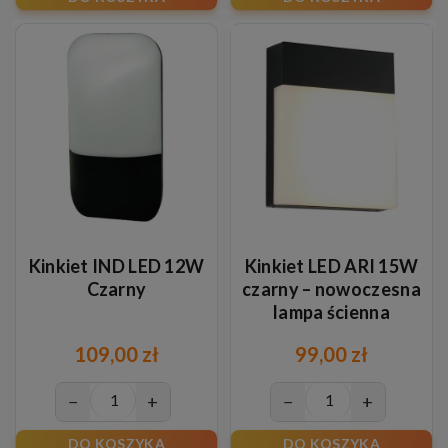
Kinkiet IND LED 12W
Kinkiet LED ARI 15W
Czarny
czarny – nowoczesna
lampa ścienna
dekoracyjna do wnętrz
109,00 zł
99,00 zł
−
+
−
+
DO KOSZYKA
DO KOSZYKA