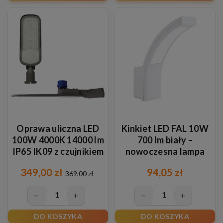
Oprawa uliczna LED
Kinkiet LED FAL 10W
100W 4000K 14000 lm
700 lm biały –
IP65 IK09 z czujnikiem
nowoczesna lampa
zmierzchu Ø60 mm
ścienna neutralna
349,00 zł
94,05 zł
4000K
369,00 zł
−
+
−
+
DO KOSZYKA
DO KOSZYKA