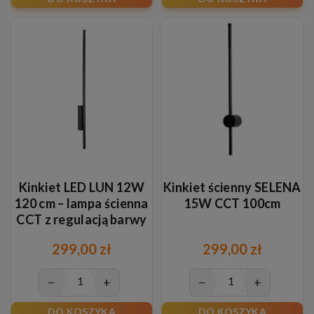
Kinkiet LED LUN 12W
Kinkiet ścienny SELENA
120 cm – lampa ścienna
15W CCT 100cm
CCT z regulacją barwy
światła
299,00 zł
299,00 zł
−
+
−
+
DO KOSZYKA
DO KOSZYKA