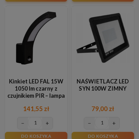
Kinkiet LED FAL 15W
NAŚWIETLACZ LED
1050 lm czarny z
SYN 100W ZIMNY
czujnikiem PIR – lampa
ścienna neutralna
141,55 zł
79,00 zł
4000K
−
+
−
+
DO KOSZYKA
DO KOSZYKA