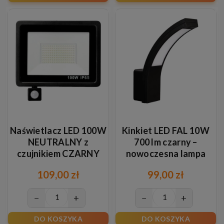
Naświetlacz LED 100W
Kinkiet LED FAL 10W
NEUTRALNY z
700 lm czarny –
czujnikiem CZARNY
nowoczesna lampa
ścienna neutralna
109,00 zł
99,00 zł
4000K
−
+
−
+
DO KOSZYKA
DO KOSZYKA