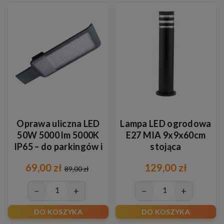
Oprawa uliczna LED
Lampa LED ogrodowa
50W 5000 lm 5000K
E27 MIA 9x9x60cm
IP65 – do parkingów i
stojąca
terenów zewnętrznych
69,00 zł
129,00 zł
89,00 zł
−
+
−
+
DO KOSZYKA
DO KOSZYKA