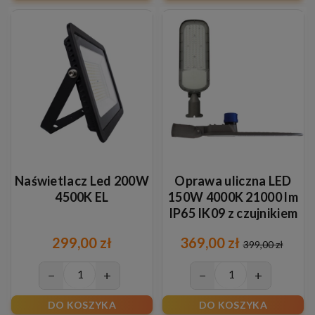
Naświetlacz Led 200W
Oprawa uliczna LED
4500K EL
150W 4000K 21000 lm
IP65 IK09 z czujnikiem
zmierzchu Ø60 mm
299,00 zł
369,00 zł
399,00 zł
−
+
−
+
DO KOSZYKA
DO KOSZYKA