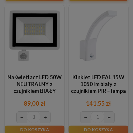
Naświetlacz LED 50W
Kinkiet LED FAL 15W
NEUTRALNY z
1050 lm biały z
czujnikiem BIAŁY
czujnikiem PIR – lampa
ścienna neutralna
89,00 zł
141,55 zł
4000K
−
+
−
+
DO KOSZYKA
DO KOSZYKA