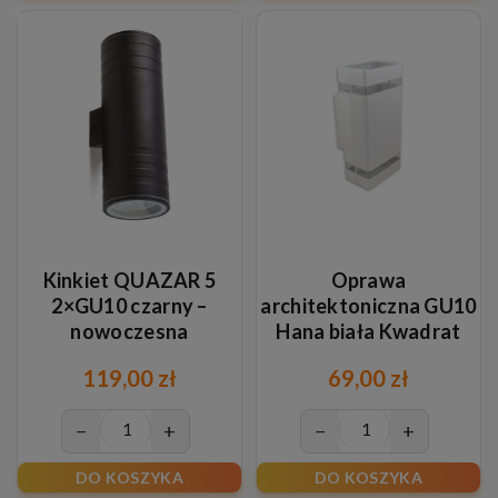
Kinkiet QUAZAR 5
Oprawa
2×GU10 czarny –
architektoniczna GU10
nowoczesna
Hana biała Kwadrat
zewnętrzna lampa
119,00 zł
69,00 zł
ścienna góra-dół
−
+
−
+
DO KOSZYKA
DO KOSZYKA