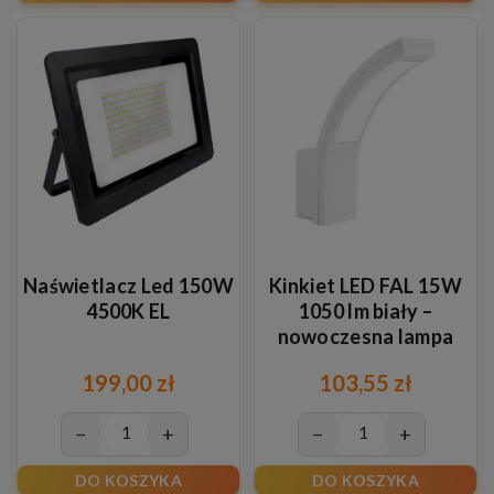
Naświetlacz Led 150W
Kinkiet LED FAL 15W
4500K EL
1050 lm biały –
nowoczesna lampa
ścienna neutralna
199,00 zł
103,55 zł
4000K
−
+
−
+
DO KOSZYKA
DO KOSZYKA