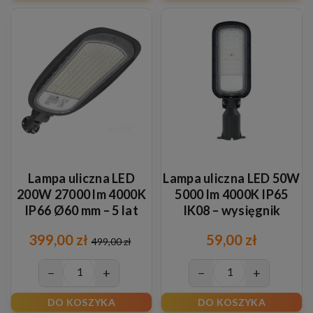
Lampa uliczna LED
Lampa uliczna LED 50W
200W 27000 lm 4000K
5000 lm 4000K IP65
IP66 Ø60 mm – 5 lat
IK08 – wysięgnik
gwarancji
Ø60mm
399,00 zł
59,00 zł
499,00 zł
−
+
−
+
DO KOSZYKA
DO KOSZYKA