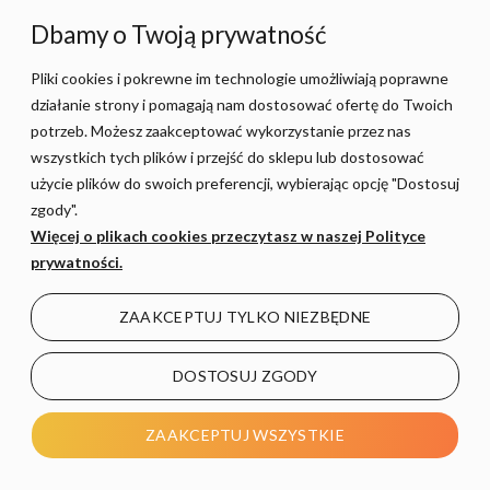
Dbamy o Twoją prywatność
Pliki cookies i pokrewne im technologie umożliwiają poprawne
działanie strony i pomagają nam dostosować ofertę do Twoich
potrzeb. Możesz zaakceptować wykorzystanie przez nas
wszystkich tych plików i przejść do sklepu lub dostosować
użycie plików do swoich preferencji, wybierając opcję "Dostosuj
zgody".
Więcej o plikach cookies przeczytasz w naszej Polityce
Lampa Solarna STR 8W
Garden Ball 30cm x E27
prywatności.
4000K EL
EL
ZAAKCEPTUJ TYLKO NIEZBĘDNE
199,00 zł
99,00 zł
DOSTOSUJ ZGODY
−
+
−
+
ZAAKCEPTUJ WSZYSTKIE
DO KOSZYKA
DO KOSZYKA