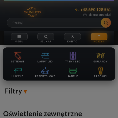
+48 690 128 561
sklep@sunled.pl
SZYNOWE
LAMPY LED
TAŚMY LED
GIRLANDY
ULICZNE
PRZEMYSŁOWE
PANELE
ŻARÓWKI
Filtry
Oświetlenie zewnętrzne