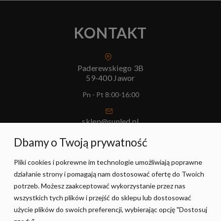
KONTAKT
Paderewskiego 3B
59-400 Jawor
Pn - Pt 8:00-16:00
sklep@sunled.pl
+48 690 128 561
Dbamy o Twoją prywatność
Pliki cookies i pokrewne im technologie umożliwiają poprawne
POMOC
działanie strony i pomagają nam dostosować ofertę do Twoich
potrzeb. Możesz zaakceptować wykorzystanie przez nas
MOJE KONTO
wszystkich tych plików i przejść do sklepu lub dostosować
użycie plików do swoich preferencji, wybierając opcję "Dostosuj