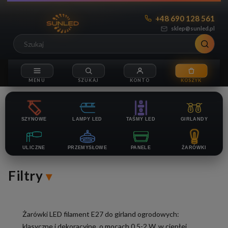
+48 690 128 561
sklep@sunled.pl
SZYNOWE
LAMPY LED
TAŚMY LED
GIRLANDY
ULICZNE
PRZEMYSŁOWE
PANELE
ŻARÓWKI
Filtry
Żarówki LED filament E27 do girland ogrodowych:
klasyczne i dekoracyjne, o mocach 0,5-2 W, w ciepłej