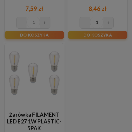
7,59 zł
8,46 zł
−
+
−
+
DO KOSZYKA
DO KOSZYKA
Żarówka FILAMENT
LED E27 1W PLASTIC-
5PAK