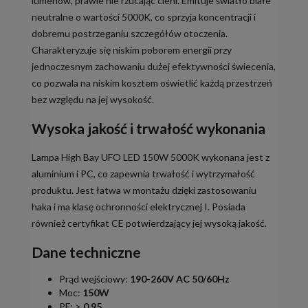
lumenów, prawie nie rzucając cieni. Emituje światło białe
neutralne o wartości 5000K, co sprzyja koncentracji i
dobremu postrzeganiu szczegółów otoczenia.
Charakteryzuje się niskim poborem energii przy
jednoczesnym zachowaniu dużej efektywności świecenia,
co pozwala na niskim kosztem oświetlić każdą przestrzeń
bez względu na jej wysokość.
Wysoka jakość i trwałość wykonania
Lampa High Bay UFO LED 150W 5000K wykonana jest z
aluminium i PC, co zapewnia trwałość i wytrzymałość
produktu. Jest łatwa w montażu dzięki zastosowaniu
haka i ma klasę ochronności elektrycznej I. Posiada
również certyfikat CE potwierdzający jej wysoką jakość.
Dane techniczne
Prąd wejściowy:
190-260V AC 50/60Hz
Moc:
150W
PF: >
0,95