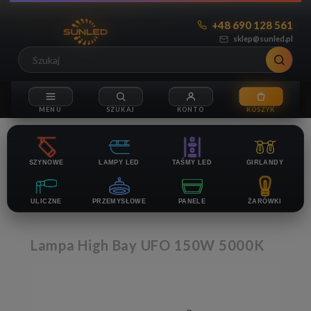
+48 690 128 561
sklep@sunled.pl
SZYNOWE
LAMPY LED
TAŚMY LED
GIRLANDY
ULICZNE
PRZEMYSŁOWE
PANELE
ŻARÓWKI
Lampa High Bay UFO 150W 5000K