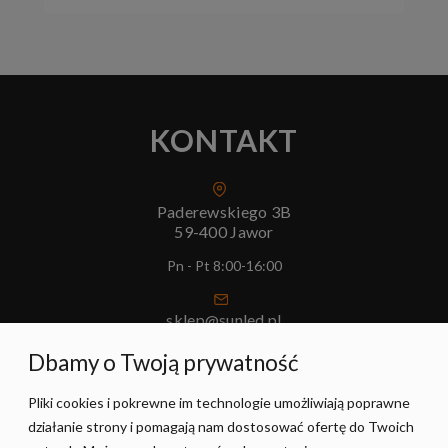
KONTAKT
Paderewskiego 3B
59-400 Jawor
Pn - Pt 8:00-16:00
sklep@sunled.pl
+48 690 128 561
Dbamy o Twoją prywatność
Pliki cookies i pokrewne im technologie umożliwiają poprawne
POMOC
działanie strony i pomagają nam dostosować ofertę do Twoich