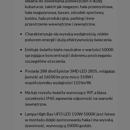
idealna do oświetlania pomieszczeń o dużej
kubaturze, takich jak magazyn, hala przemysłowa,
hala magazynowa, basen, ośrodek sportowy,
boisko, hala produkcyjna, parking i inne
przestrzenie wewnętrzne i zewnętrzne.
Charakteryzuje się wysoką wydajnością, niskim
poborem energii i dużą efektywnością świecenia.
Emituje światło białe neutralne o wartości 5000K
sprzyjające koncentracji i dobremu postrzeganiu
szczegółów otoczenia.
Posiada 288 diod Epistar SMD LED 2835, osiągając
jasność aż 16500 lm przy mocy 150W i
współczynniku wydajności 110 lm/W.
Ma kąt rozsyłu światła wynoszący 90°, a klasa
szczelności IP65 zapewnia odporność na warunki
zewnętrzne.
Lampa High Bay UFO LED 150W 5000K jest łatwa
w montażu dzięki zastosowaniu haka i ma wysoką
żywotność, wynoszącą 50000 godzin.