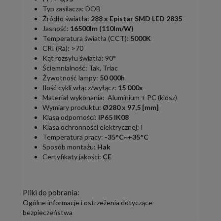
Typ zasilacza: DOB
Źródło światła:
288 x
Epistar
SMD LED 2835
Jasność:
16500lm (110lm/W)
Temperatura światła (CCT):
5000K
CRI (Ra): >70
Kąt rozsyłu światła: 90°
Ściemnialność: Tak, Triac
Żywotność lampy:
50 000h
Ilość cykli włącz/wyłącz:
15 000x
Materiał wykonania: Aluminium + PC (klosz)
Wymiary produktu:
Ø
280 x 97,5 [mm]
Klasa odporności:
IP65 IK08
Klasa ochronności elektrycznej: I
Temperatura pracy:
-35°C~+35°C
Sposób montażu:
Hak
Certyfikaty jakości:
CE
Pliki do pobrania:
Ogólne informacje i ostrzeżenia dotyczące
bezpieczeństwa