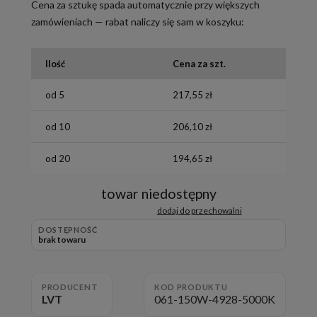
Cena za sztukę spada automatycznie przy większych
zamówieniach — rabat naliczy się sam w koszyku:
Ilość
Cena za szt.
od 5
217,55 zł
od 10
206,10 zł
od 20
194,65 zł
towar niedostępny
dodaj do przechowalni
DOSTĘPNOŚĆ
brak towaru
PRODUCENT
KOD PRODUKTU
LVT
061-150W-4928-5000K