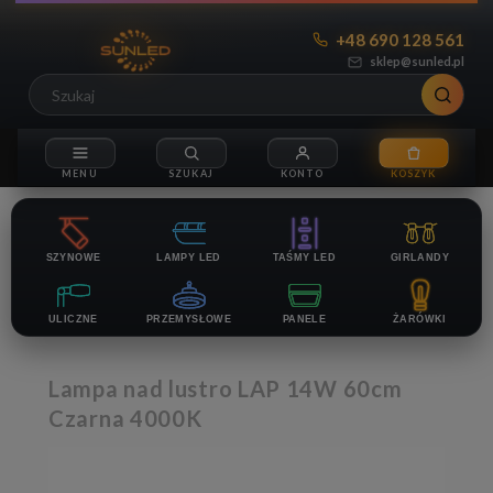
+48 690 128 561
sklep@sunled.pl
SZYNOWE
LAMPY LED
TAŚMY LED
GIRLANDY
ULICZNE
PRZEMYSŁOWE
PANELE
ŻARÓWKI
Lampa nad lustro LAP 14W 60cm
Czarna 4000K