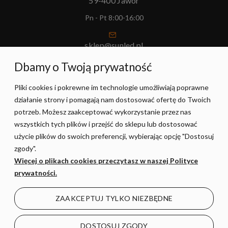
59-400 Jawor
Pn - Pt 8:00-16:00
sklep@sunled.pl
+48 690 128 561
Dbamy o Twoją prywatność
Pliki cookies i pokrewne im technologie umożliwiają poprawne
POMOC
działanie strony i pomagają nam dostosować ofertę do Twoich
potrzeb. Możesz zaakceptować wykorzystanie przez nas
MOJE KONTO
wszystkich tych plików i przejść do sklepu lub dostosować
użycie plików do swoich preferencji, wybierając opcję "Dostosuj
zgody".
PŁATNOŚCI I DOSTAWA
Więcej o plikach cookies przeczytasz w naszej Polityce
prywatności.
INFORMACJE
ZAAKCEPTUJ TYLKO NIEZBĘDNE
O NAS
DOSTOSUJ ZGODY