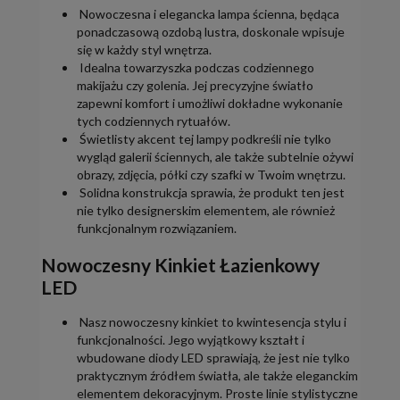
Nowoczesna i elegancka lampa ścienna, będąca
ponadczasową ozdobą lustra, doskonale wpisuje
się w każdy styl wnętrza.
Idealna towarzyszka podczas codziennego
makijażu czy golenia. Jej precyzyjne światło
zapewni komfort i umożliwi dokładne wykonanie
tych codziennych rytuałów.
Świetlisty akcent tej lampy podkreśli nie tylko
wygląd galerii ściennych, ale także subtelnie ożywi
obrazy, zdjęcia, półki czy szafki w Twoim wnętrzu.
Solidna konstrukcja sprawia, że produkt ten jest
nie tylko designerskim elementem, ale również
funkcjonalnym rozwiązaniem.
Nowoczesny Kinkiet Łazienkowy
LED
Nasz nowoczesny kinkiet to kwintesencja stylu i
funkcjonalności. Jego wyjątkowy kształt i
wbudowane diody LED sprawiają, że jest nie tylko
praktycznym źródłem światła, ale także eleganckim
elementem dekoracyjnym. Proste linie stylistyczne