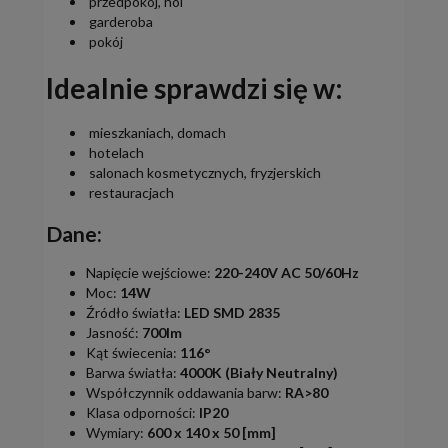
przedpokój, hol
garderoba
pokój
Idealnie sprawdzi się w:
mieszkaniach, domach
hotelach
salonach kosmetycznych, fryzjerskich
restauracjach
Dane:
Napięcie wejściowe:
220-240V AC 50/60Hz
Moc:
14W
Źródło światła:
LED SMD 2835
Jasność:
700lm
Kąt świecenia:
116°
Barwa światła:
4000K (Biały Neutralny)
Współczynnik oddawania barw:
RA>80
Klasa odporności:
IP20
Wymiary:
600 x 140 x 50 [mm]