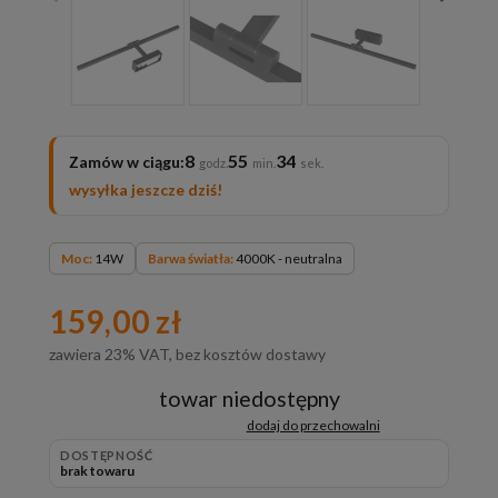
8
55
33
Zamów w ciągu:
wysyłka jeszcze dziś!
Moc:
14W
Barwa światła:
4000K - neutralna
159,00 zł
zawiera 23% VAT, bez kosztów dostawy
towar niedostępny
dodaj do przechowalni
DOSTĘPNOŚĆ
brak towaru