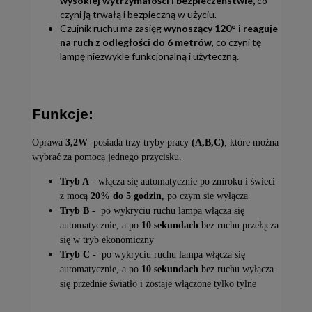
wysokiej wytrzymałości i bezpieczeństwie,
co
czyni ją trwałą i bezpieczną w użyciu.
Czujnik ruchu ma zasięg
wynoszący 120° i reaguje
na ruch z odległości do 6 metrów
, co czyni tę
lampę niezwykle funkcjonalną i użyteczną.
Funkcje:
Oprawa 
3,2W 
 posiada trzy tryby pracy 
(A,B,C)
, które można 
wybrać za pomocą jednego przycisku. 
Tryb A
 - włącza się automatycznie po zmroku i świeci 
z mocą 
20% do 5 godzin
, po czym się wyłącza
Tryb B
 -  po wykryciu ruchu lampa włącza się 
automatycznie, a po 
10 sekundach
 bez ruchu przełącza 
się w tryb ekonomiczny
Tryb C - 
 po wykryciu ruchu lampa włącza się 
automatycznie, a po 
10 sekundach
 bez ruchu wyłącza 
się przednie światło i zostaje włączone tylko tylne