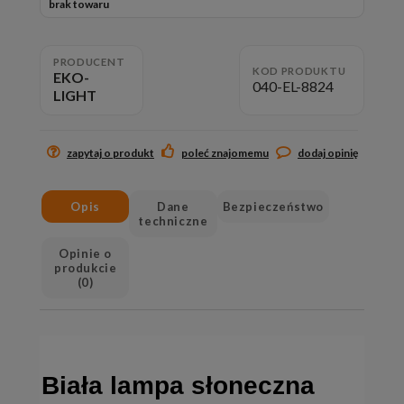
brak towaru
PRODUCENT
KOD PRODUKTU
EKO-
040-EL-8824
LIGHT
zapytaj o produkt
poleć znajomemu
dodaj opinię
Opis
Dane
Bezpieczeństwo
techniczne
Opinie o
produkcie
(0)
Biała lampa słoneczna