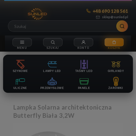
+48 690 128 561
sklep@sunled.pl
SZYNOWE
LAMPY LED
TAŚMY LED
GIRLANDY
ULICZNE
PRZEMYSŁOWE
PANELE
ŻARÓWKI
Lampka Solarna architektoniczna
Butterfly Biała 3,2W