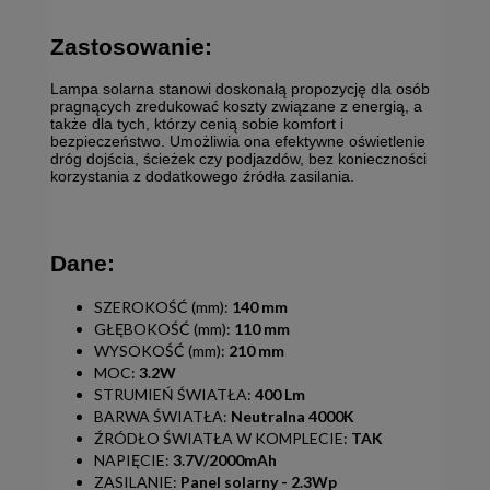
Zastosowanie:
Lampa solarna stanowi doskonałą propozycję dla osób
pragnących zredukować koszty związane z energią, a
także dla tych, którzy cenią sobie komfort i
bezpieczeństwo. Umożliwia ona efektywne oświetlenie
dróg dojścia, ścieżek czy podjazdów, bez konieczności
korzystania z dodatkowego źródła zasilania.
Dane:
SZEROKOŚĆ (mm):
140 mm
GŁĘBOKOŚĆ (mm):
110 mm
WYSOKOŚĆ (mm):
210 mm
MOC:
3.2W
STRUMIEŃ ŚWIATŁA:
400 Lm
BARWA ŚWIATŁA:
Neutralna 4000K
ŹRÓDŁO ŚWIATŁA W KOMPLECIE:
TAK
NAPIĘCIE:
3.7V/2000mAh
ZASILANIE:
Panel solarny - 2.3Wp