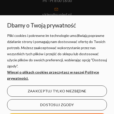
Pn - Pt 8:00-16:00
sklep@sunled.pl
+48 690 128 561
Dbamy o Twoją prywatność
Pliki cookies i pokrewne im technologie umożliwiają poprawne
POMOC
działanie strony i pomagają nam dostosować ofertę do Twoich
potrzeb. Możesz zaakceptować wykorzystanie przez nas
MOJE KONTO
wszystkich tych plików i przejść do sklepu lub dostosować
użycie plików do swoich preferencji, wybierając opcję "Dostosuj
zgody".
PŁATNOŚCI I DOSTAWA
Więcej o plikach cookies przeczytasz w naszej Polityce
prywatności.
INFORMACJE
ZAAKCEPTUJ TYLKO NIEZBĘDNE
O NAS
DOSTOSUJ ZGODY