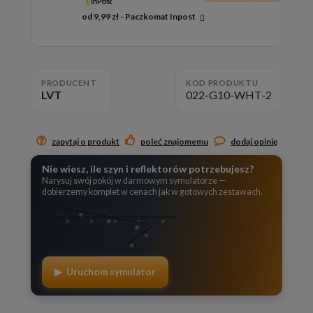
od 9,99 zł
- Paczkomat Inpost
Cena nie zawiera ewentualnych kosztów płatności
PRODUCENT
KOD PRODUKTU
LVT
022-G10-WHT-2
zapytaj o produkt
poleć znajomemu
dodaj opinię
Nie wiesz, ile szyn i reflektorów potrzebujesz?
Narysuj swój pokój w darmowym symulatorze —
dobierzemy komplet w cenach jak w gotowych zestawach.
▶ Uruchom symulator