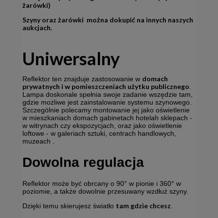
żarówki)
Szyny oraz żarówki mo
ż
na dokupić na innych naszych
aukcjach.
Uniwersalny
domach
Reflektor ten znajduje zastosowanie w
prywatnych i w pomieszczeniach użytku publicznego
.
Lampa doskonale spełnia swoje zadanie wszędzie tam,
gdzie możliwe jest zainstalowanie systemu szynowego.
Szczególnie polecamy montowanie jej jako oświetlenie
w mieszkaniach domach gabinetach hotelah sklepach -
w witrynach czy ekspozycjach, oraz jako oświetlenie
loftowe - w galeriach sztuki, centrach handlowych,
muzeach .
Dowolna regulacja
Reflektor może być obrcany o 90° w pionie i 360° w
poziomie, a także dowolnie przesuwany wzdłuż szyny.
tam gdzie chcesz
Dzięki temu skierujesz światło
.