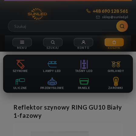
+48 690 128 561
sklep@sunled.pl
SZYNOWE
LAMPY LED
TAŚMY LED
GIRLANDY
ULICZNE
PRZEMYSŁOWE
PANELE
ŻARÓWKI
Reflektor szynowy RING GU10 Biały
1-fazowy