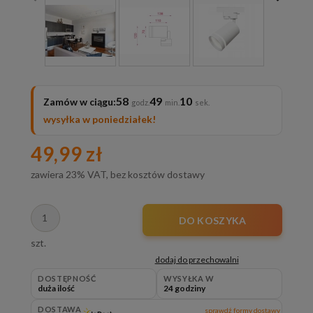
58
49
08
Zamów w ciągu:
wysyłka w poniedziałek!
49,99 zł
zawiera 23% VAT, bez kosztów dostawy
DO KOSZYKA
szt.
dodaj do przechowalni
DOSTĘPNOŚĆ
WYSYŁKA W
duża ilość
24 godziny
DOSTAWA
sprawdź formy dostawy