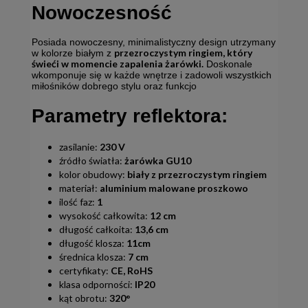
Nowoczesność
Posiada nowoczesny, minimalistyczny design utrzymany
przezroczystym ringiem, który
w kolorze białym z
świeći w momencie zapalenia żarówki.
Doskonale
wkomponuje się w każde wnętrze i zadowoli wszystkich
miłośników dobrego stylu oraz funkcjo
Parametry reflektora:
zasilanie:
230 V
źródło światła:
żarówka GU10
kolor obudowy:
biały z przezroczystym ringiem
materiał:
aluminium malowane proszkowo
ilość faz:
1
wysokość całkowita:
12 cm
długość całkoita:
13,6 cm
długość klosza:
11cm
średnica klosza:
7 cm
certyfikaty:
CE, RoHS
klasa odporności:
IP20
kąt obrotu:
320
°