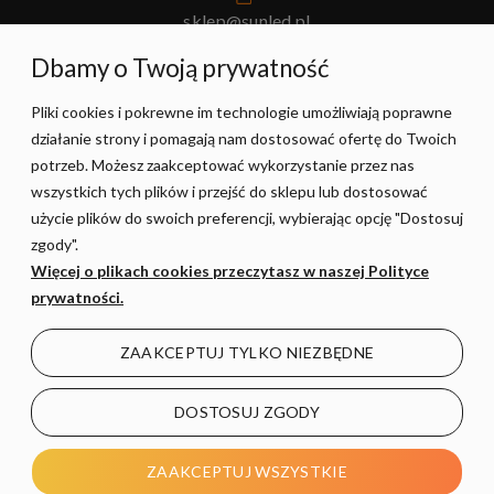
sklep@sunled.pl
+48 690 128 561
Dbamy o Twoją prywatność
Pliki cookies i pokrewne im technologie umożliwiają poprawne
POMOC
działanie strony i pomagają nam dostosować ofertę do Twoich
potrzeb. Możesz zaakceptować wykorzystanie przez nas
MOJE KONTO
wszystkich tych plików i przejść do sklepu lub dostosować
użycie plików do swoich preferencji, wybierając opcję "Dostosuj
zgody".
PŁATNOŚCI I DOSTAWA
Więcej o plikach cookies przeczytasz w naszej Polityce
prywatności.
INFORMACJE
ZAAKCEPTUJ TYLKO NIEZBĘDNE
O NAS
DOSTOSUJ ZGODY
POKAŻ PEŁNĄ WERSJĘ STRONY
ZAAKCEPTUJ WSZYSTKIE