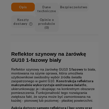
Opis
Dane
Bezpieczeństwo
techniczne
Koszty
Opinie o
dostawy
produkcie
(0)
Cena nie zawiera ewentualnych
kosztów płatności
Reflektor szynowy na żarówkę
GU10 1-fazowy biały
1 fazowy
Reflektor szynowy na żarówkę GU10
to biała,
montowana na szynie oprawa, która umożliwia
użytkownikowi swobodny wybór źródła światła
Konstrukcja reflektora
zaopatrzonego w gwint G10.
maksymalnie wykorzystuje emitowane światło
,
ukierunkowując je i skupiając na konkretnym obszarze
pomieszczenia. Funkcjonalność tego rozwiązania
zwiększa fakt, że szyna może być zamontowana na
każdej - pionowej lub poziomej - płaskiej powierzchni.
Aukcja dotyczy samego reflektora ( bez szyny oraz