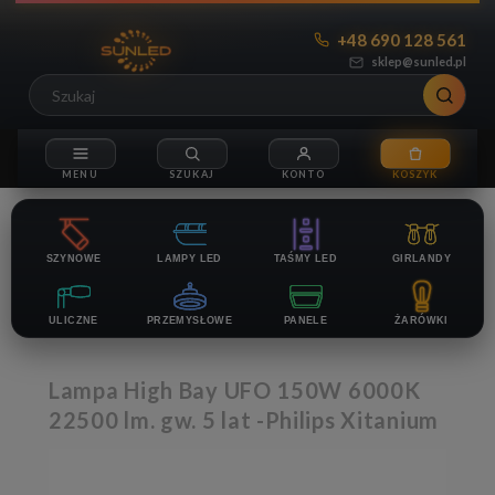
+48 690 128 561
sklep@sunled.pl
SZYNOWE
LAMPY LED
TAŚMY LED
GIRLANDY
ULICZNE
PRZEMYSŁOWE
PANELE
ŻARÓWKI
Lampa High Bay UFO 150W 6000K
22500 lm. gw. 5 lat -Philips Xitanium