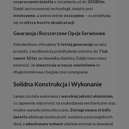
rozproszenie światła
o strumieniu aż do
22500 lm
.
Dzięki zastosowanej technologii, światło jest
intensywne
, a jednocześnie
oszczędne
– co przekłada
się na
niższe koszty eksploatacji
.
Gwarancja i Rozszerzone Opcje Serwisowe
Standardowo oferujemy
5-letnią gwarancję
na nasz
produkt, z możliwością przedłużenia ochrony do
7 lub
nawet 10 lat
za niewielką dopłatą. Dzięki temu masz
pewność, że
inwestycja w nasze oświetlenie
to
długoterminowe i bezpieczne rozwiązanie.
Solidna Konstrukcja i Wykonanie
Lampa została wykonana z
wysokiej jakości aluminium
,
co zapewnia odporność na uszkodzenia mechaniczne oraz
trudne warunki atmosferyczne.
Zintegrowane źródło
światła
eliminuje konieczność wymiany poszczególnych
diod, a
wbudowany uchwyt
ułatwia montaż w dowolnej