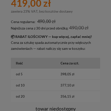
419,00 zł
zawiera 23% VAT, bez kosztów dostawy
490,00 zł
Cena regularna:
490,00 zł
Najniższa cena z 30 dni przed obniżką:
📦 RABAT ILOŚCIOWY — kup więcej, zapłać mniej!
Cena za sztukę spada automatycznie przy większych
zamówieniach — rabat naliczy się sam w koszyku:
Ilość
Cena za szt.
od 5
398,05 zł
od 10
377,10 zł
od 20
356,15 zł
towar niedostępny