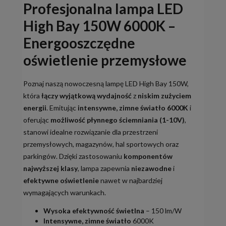
Profesjonalna lampa LED
High Bay 150W 6000K –
Energooszczędne
oświetlenie przemysłowe
Poznaj naszą nowoczesną lampę LED High Bay 150W,
która
łączy wyjątkową wydajność
z
niskim zużyciem
energii
. Emitując
intensywne, zimne światło 6000K
i
oferując
możliwość płynnego ściemniania (1-10V)
,
stanowi idealne rozwiązanie dla przestrzeni
przemysłowych, magazynów, hal sportowych oraz
parkingów. Dzięki zastosowaniu
komponentów
najwyższej klasy
, lampa zapewnia
niezawodne
i
efektywne oświetlenie
nawet w najbardziej
wymagających warunkach.
Wysoka efektywność świetlna
– 150 lm/W
Intensywne, zimne światło
6000K