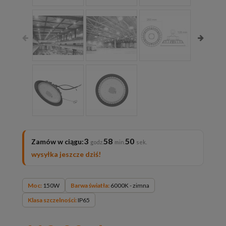
3
58
49
Zamów w ciągu:
wysyłka jeszcze dziś!
Moc:
150W
Barwa światła:
6000K - zimna
Klasa szczelności:
IP65