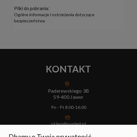
Pliki do pobrania:
Ogólne informacje i ostrzeżenia dotyczące
bezpieczeństwa
KONTAKT
Paderewskiego 3B
59-400 Jawor
Pn - Pt 8:00-16:00
sklep@sunled.pl
+48 690 128 561
Dbamy o Twoją prywatność