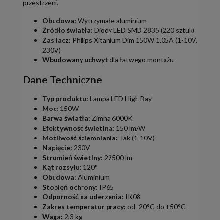
przestrzeni.
Obudowa:
Wytrzymałe aluminium
Źródło światła:
Diody LED SMD 2835 (220 sztuk)
Zasilacz:
Philips Xitanium Dim 150W 1.05A (1-10V,
230V)
Wbudowany uchwyt
dla łatwego montażu
Dane Techniczne
Typ produktu:
Lampa LED High Bay
Moc:
150W
Barwa światła:
Zimna 6000K
Efektywność świetlna:
150 lm/W
Możliwość ściemniania:
Tak (1-10V)
Napięcie:
230V
Strumień świetlny:
22500 lm
Kąt rozsyłu:
120°
Obudowa:
Aluminium
Stopień ochrony:
IP65
Odporność na uderzenia:
IK08
Zakres temperatur pracy:
od -20°C do +50°C
Waga:
2,3 kg