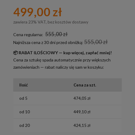
499,00 zł
zawiera 23% VAT, bez kosztów dostawy
555,00 zł
Cena regularna:
555,00 zł
Najniższa cena z 30 dni przed obniżką:
📦 RABAT ILOŚCIOWY — kup więcej, zapłać mniej!
Cena za sztukę spada automatycznie przy większych
zamówieniach — rabat naliczy się sam w koszyku:
Ilość
Cena za szt.
od 5
474,05 zł
od 10
449,10 zł
od 20
424,15 zł