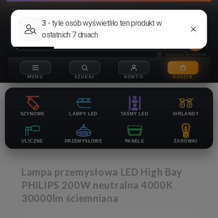
+48 690 128 561
sklep@sunled.pl
SZYNOWE
LAMPY LED
TAŚMY LED
GIRLANDY
ULICZNE
PRZEMYSŁOWE
PANELE
ŻARÓWKI
Lampa przemysłowa LED High Bay
PHILIPS 200W neutralna 4000K
30000lm ściemniana