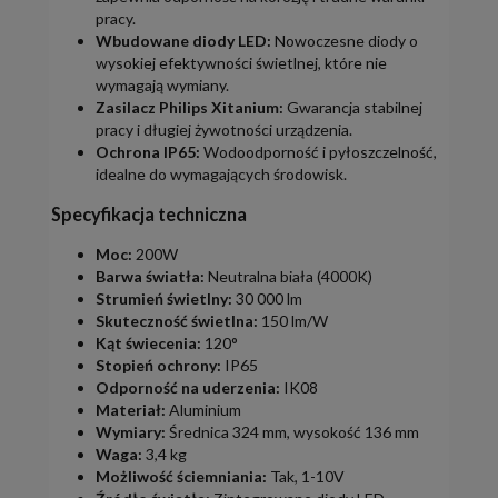
pracy.
Wbudowane diody LED:
Nowoczesne diody o
wysokiej efektywności świetlnej, które nie
wymagają wymiany.
Zasilacz Philips Xitanium:
Gwarancja stabilnej
pracy i długiej żywotności urządzenia.
Ochrona IP65:
Wodoodporność i pyłoszczelność,
idealne do wymagających środowisk.
Specyfikacja techniczna
Moc:
200W
Barwa światła:
Neutralna biała (4000K)
Strumień świetlny:
30 000 lm
Skuteczność świetlna:
150 lm/W
Kąt świecenia:
120°
Stopień ochrony:
IP65
Odporność na uderzenia:
IK08
Materiał:
Aluminium
Wymiary:
Średnica 324 mm, wysokość 136 mm
Waga:
3,4 kg
Możliwość ściemniania:
Tak, 1-10V