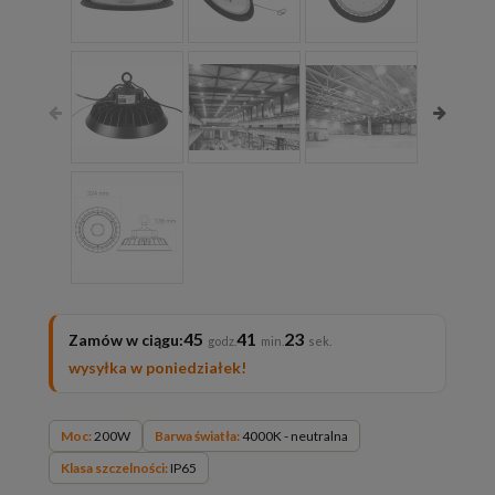
45
41
22
Zamów w ciągu:
wysyłka w poniedziałek!
Moc:
200W
Barwa światła:
4000K - neutralna
Klasa szczelności:
IP65