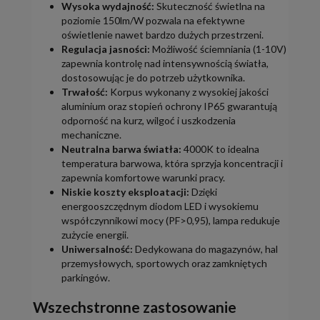
Wysoka wydajność:
Skuteczność świetlna na
poziomie 150lm/W pozwala na efektywne
oświetlenie nawet bardzo dużych przestrzeni.
Regulacja jasności:
Możliwość ściemniania (1-10V)
zapewnia kontrolę nad intensywnością światła,
dostosowując je do potrzeb użytkownika.
Trwałość:
Korpus wykonany z wysokiej jakości
aluminium oraz stopień ochrony IP65 gwarantują
odporność na kurz, wilgoć i uszkodzenia
mechaniczne.
Neutralna barwa światła:
4000K to idealna
temperatura barwowa, która sprzyja koncentracji i
zapewnia komfortowe warunki pracy.
Niskie koszty eksploatacji:
Dzięki
energooszczędnym diodom LED i wysokiemu
współczynnikowi mocy (PF>0,95), lampa redukuje
zużycie energii.
Uniwersalność:
Dedykowana do magazynów, hal
przemysłowych, sportowych oraz zamkniętych
parkingów.
Wszechstronne zastosowanie